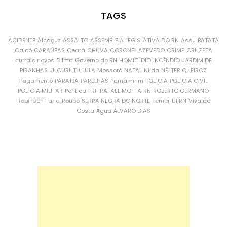
TAGS
ACIDENTE
Alcaçuz
ASSALTO
ASSEMBLEIA LEGISLATIVA DO RN
Assu
BATATA
Caicó
CARAÚBAS
Ceará
CHUVA
CORONEL AZEVEDO
CRIME
CRUZETA
currais novos
Dilma
Governo do RN
HOMICÍDIO
INCÊNDIO
JARDIM DE
PIRANHAS
JUCURUTU
LULA
Mossoró
NATAL
Nilda
NÉLTER QUEIROZ
Pagamento
PARAÍBA
PARELHAS
Parnamirim
POLÍCIA
POLÍCIA CIVIL
POLÍCIA MILITAR
Política
PRF
RAFAEL MOTTA
RN
ROBERTO GERMANO
Robinson Faria
Roubo
SERRA NEGRA DO NORTE
Temer
UFRN
Vivaldo
Costa
Água
ÁLVARO DIAS