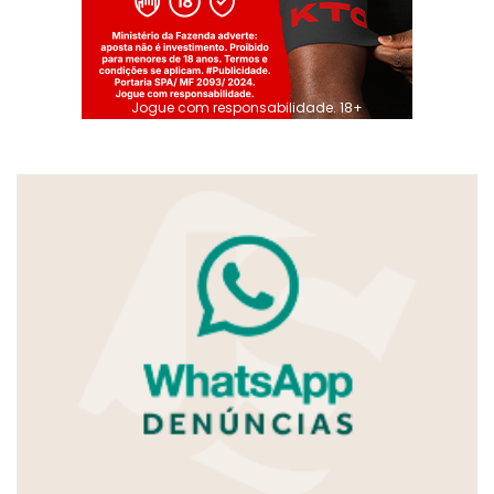
Jogue com responsabilidade. 18+