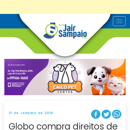
T
o
g
g
l
e
n
a
v
i
g
a
t
i
o
n
31 DE JANEIRO DE 2018
Globo compra direitos de