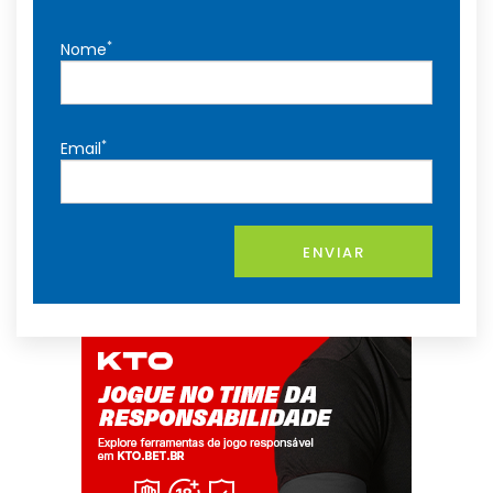
*
Nome
*
Email
ENVIAR