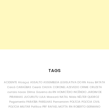
TAGS
ACIDENTE
Alcaçuz
ASSALTO
ASSEMBLEIA LEGISLATIVA DO RN
Assu
BATATA
Caicó
CARAÚBAS
Ceará
CHUVA
CORONEL AZEVEDO
CRIME
CRUZETA
currais novos
Dilma
Governo do RN
HOMICÍDIO
INCÊNDIO
JARDIM DE
PIRANHAS
JUCURUTU
LULA
Mossoró
NATAL
Nilda
NÉLTER QUEIROZ
Pagamento
PARAÍBA
PARELHAS
Parnamirim
POLÍCIA
POLÍCIA CIVIL
POLÍCIA MILITAR
Política
PRF
RAFAEL MOTTA
RN
ROBERTO GERMANO