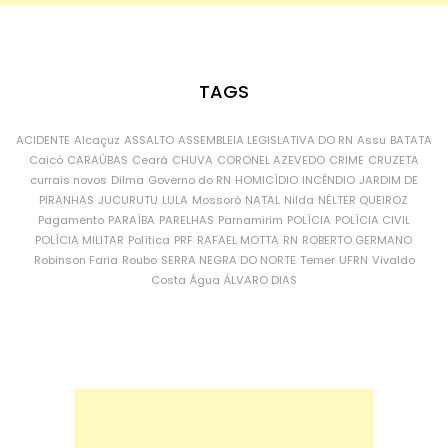
TAGS
ACIDENTE
Alcaçuz
ASSALTO
ASSEMBLEIA LEGISLATIVA DO RN
Assu
BATATA
Caicó
CARAÚBAS
Ceará
CHUVA
CORONEL AZEVEDO
CRIME
CRUZETA
currais novos
Dilma
Governo do RN
HOMICÍDIO
INCÊNDIO
JARDIM DE
PIRANHAS
JUCURUTU
LULA
Mossoró
NATAL
Nilda
NÉLTER QUEIROZ
Pagamento
PARAÍBA
PARELHAS
Parnamirim
POLÍCIA
POLÍCIA CIVIL
POLÍCIA MILITAR
Política
PRF
RAFAEL MOTTA
RN
ROBERTO GERMANO
Robinson Faria
Roubo
SERRA NEGRA DO NORTE
Temer
UFRN
Vivaldo
Costa
Água
ÁLVARO DIAS