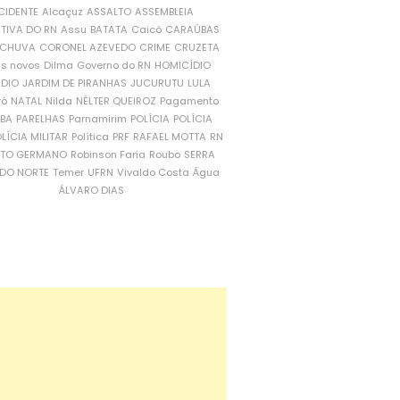
CIDENTE
Alcaçuz
ASSALTO
ASSEMBLEIA
ATIVA DO RN
Assu
BATATA
Caicó
CARAÚBAS
CHUVA
CORONEL AZEVEDO
CRIME
CRUZETA
is novos
Dilma
Governo do RN
HOMICÍDIO
NDIO
JARDIM DE PIRANHAS
JUCURUTU
LULA
ró
NATAL
Nilda
NÉLTER QUEIROZ
Pagamento
ÍBA
PARELHAS
Parnamirim
POLÍCIA
POLÍCIA
LÍCIA MILITAR
Política
PRF
RAFAEL MOTTA
RN
RTO GERMANO
Robinson Faria
Roubo
SERRA
DO NORTE
Temer
UFRN
Vivaldo Costa
Água
ÁLVARO DIAS