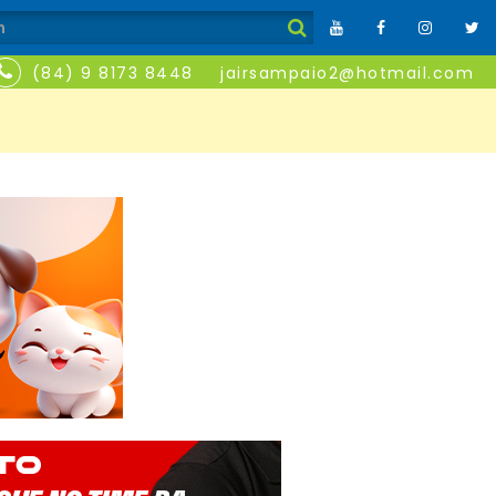
(84) 9 8173 8448
jairsampaio2@hotmail.com