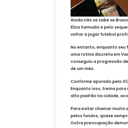
Ainda não se sabe se Brun
Eliza Samudio e pelo seques
voltar a jogar futebol prof
No entanto, enquanto seu f
uma rotina discreta em Va
conseguiu a progressão de
de um mês.
Conforme apurado pelo G1,
Enquanto isso, treina par
alto padrão na cidade, ac
Para evitar chamar muita 
pelos fundos, quase sempr
Outra preocupação demonst