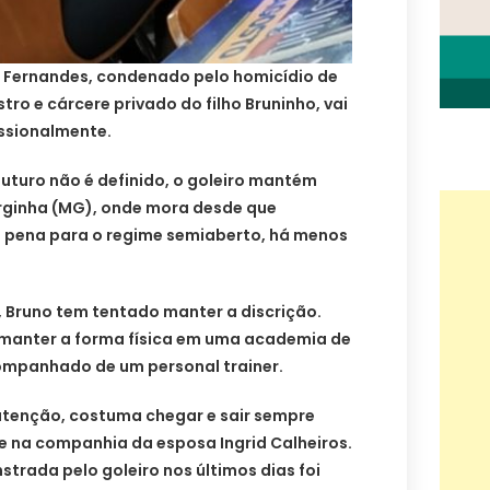
o Fernandes, condenado pelo homicídio de
tro e cárcere privado do filho Bruninho, vai
issionalmente.
uturo não é definido, o goleiro mantém
rginha (MG), onde mora desde que
 pena para o regime semiaberto, há menos
 Bruno tem tentado manter a discrição.
a manter a forma física em uma academia de
ompanhado de um personal trainer.
atenção, costuma chegar e sair sempre
e na companhia da esposa Ingrid Calheiros.
rada pelo goleiro nos últimos dias foi