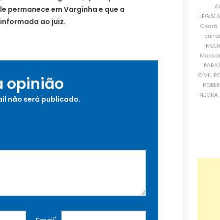
A
ele permanece em Varginha e que a
LEGISL
informada ao juiz.
Ceará
curra
INCÊ
Mosso
PARA
CIVIL
PO
a opinião
ROBE
NEGRA 
il não será publicado.
*