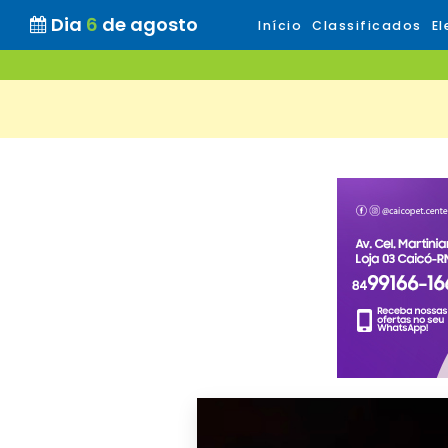
Dia
6
de agosto
Início
Classificados
El