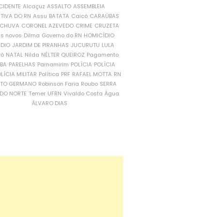
CIDENTE
Alcaçuz
ASSALTO
ASSEMBLEIA
ATIVA DO RN
Assu
BATATA
Caicó
CARAÚBAS
CHUVA
CORONEL AZEVEDO
CRIME
CRUZETA
is novos
Dilma
Governo do RN
HOMICÍDIO
NDIO
JARDIM DE PIRANHAS
JUCURUTU
LULA
ró
NATAL
Nilda
NÉLTER QUEIROZ
Pagamento
ÍBA
PARELHAS
Parnamirim
POLÍCIA
POLÍCIA
LÍCIA MILITAR
Política
PRF
RAFAEL MOTTA
RN
RTO GERMANO
Robinson Faria
Roubo
SERRA
DO NORTE
Temer
UFRN
Vivaldo Costa
Água
ÁLVARO DIAS