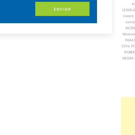
A
ENVIAR
LEGISL
Ceará
curra
INCÊ
Mosso
PARA
CIVIL
PO
ROBE
NEGRA 