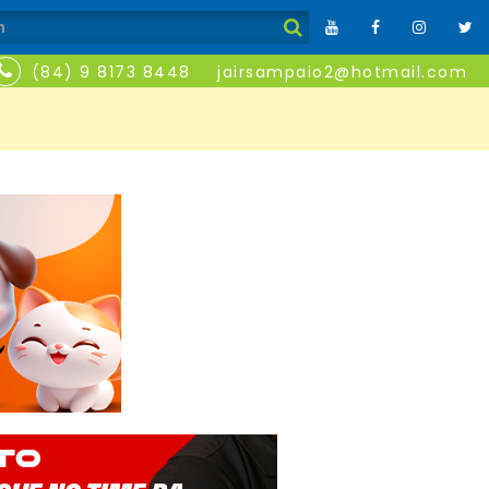
(84) 9 8173 8448
jairsampaio2@hotmail.com