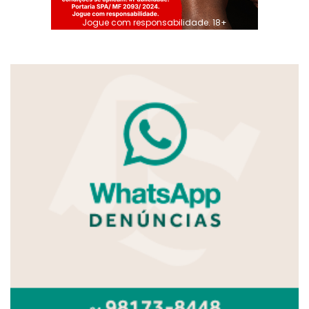
Jogue com responsabilidade. 18+