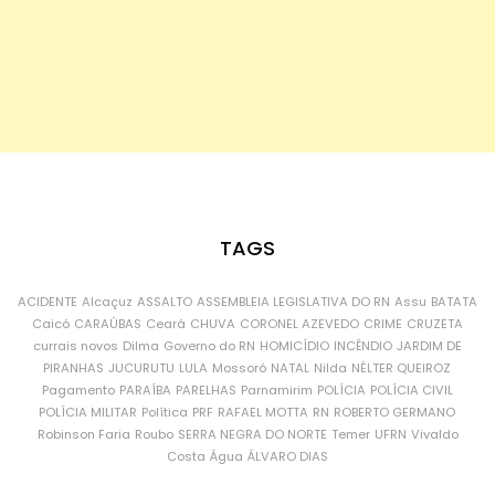
TAGS
ACIDENTE
Alcaçuz
ASSALTO
ASSEMBLEIA LEGISLATIVA DO RN
Assu
BATATA
Caicó
CARAÚBAS
Ceará
CHUVA
CORONEL AZEVEDO
CRIME
CRUZETA
currais novos
Dilma
Governo do RN
HOMICÍDIO
INCÊNDIO
JARDIM DE
PIRANHAS
JUCURUTU
LULA
Mossoró
NATAL
Nilda
NÉLTER QUEIROZ
Pagamento
PARAÍBA
PARELHAS
Parnamirim
POLÍCIA
POLÍCIA CIVIL
POLÍCIA MILITAR
Política
PRF
RAFAEL MOTTA
RN
ROBERTO GERMANO
Robinson Faria
Roubo
SERRA NEGRA DO NORTE
Temer
UFRN
Vivaldo
Costa
Água
ÁLVARO DIAS