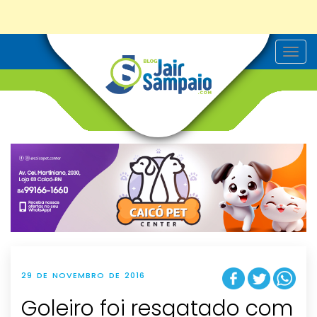
T
o
g
g
l
e
n
a
v
i
g
a
t
i
o
n
29 DE NOVEMBRO DE 2016
Goleiro foi resgatado com