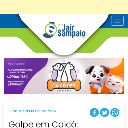
T
o
g
g
l
e
n
a
v
i
g
a
t
i
o
n
6 DE NOVEMBRO DE 2015
Golpe em Caicó: