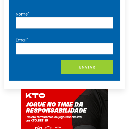
*
Nome
*
Email
ENVIAR