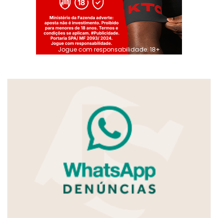
Jogue com responsabilidade. 18+