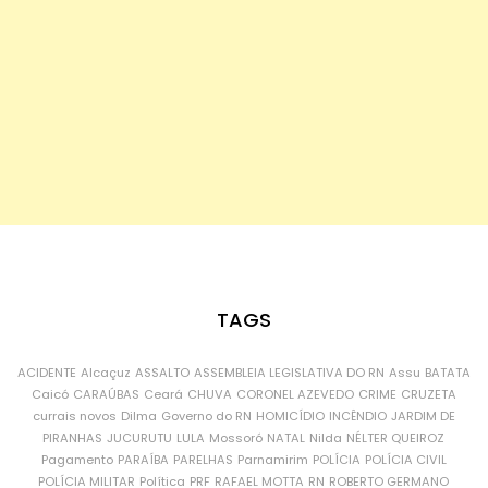
TAGS
ACIDENTE
Alcaçuz
ASSALTO
ASSEMBLEIA LEGISLATIVA DO RN
Assu
BATATA
Caicó
CARAÚBAS
Ceará
CHUVA
CORONEL AZEVEDO
CRIME
CRUZETA
currais novos
Dilma
Governo do RN
HOMICÍDIO
INCÊNDIO
JARDIM DE
PIRANHAS
JUCURUTU
LULA
Mossoró
NATAL
Nilda
NÉLTER QUEIROZ
Pagamento
PARAÍBA
PARELHAS
Parnamirim
POLÍCIA
POLÍCIA CIVIL
POLÍCIA MILITAR
Política
PRF
RAFAEL MOTTA
RN
ROBERTO GERMANO