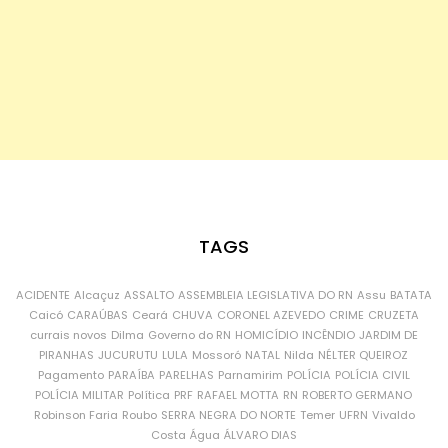
TAGS
ACIDENTE
Alcaçuz
ASSALTO
ASSEMBLEIA LEGISLATIVA DO RN
Assu
BATATA
Caicó
CARAÚBAS
Ceará
CHUVA
CORONEL AZEVEDO
CRIME
CRUZETA
currais novos
Dilma
Governo do RN
HOMICÍDIO
INCÊNDIO
JARDIM DE
PIRANHAS
JUCURUTU
LULA
Mossoró
NATAL
Nilda
NÉLTER QUEIROZ
Pagamento
PARAÍBA
PARELHAS
Parnamirim
POLÍCIA
POLÍCIA CIVIL
POLÍCIA MILITAR
Política
PRF
RAFAEL MOTTA
RN
ROBERTO GERMANO
Robinson Faria
Roubo
SERRA NEGRA DO NORTE
Temer
UFRN
Vivaldo
Costa
Água
ÁLVARO DIAS