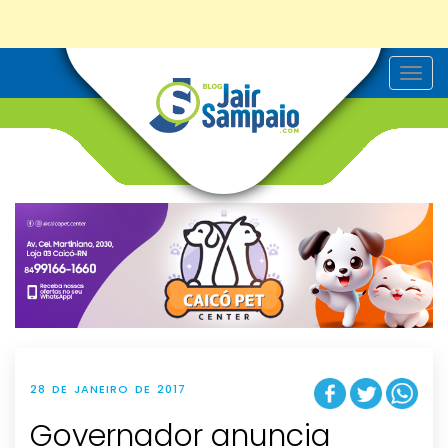
T
o
g
g
l
e
n
a
v
i
g
a
t
i
o
n
28 DE JANEIRO DE 2017
Governador anuncia