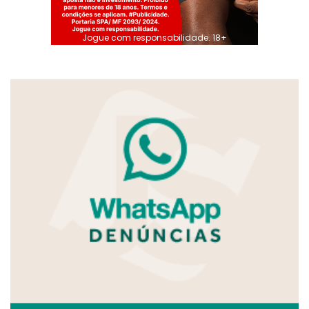
Jogue com responsabilidade. 18+