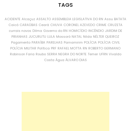
TAGS
ACIDENTE
Alcaçuz
ASSALTO
ASSEMBLEIA LEGISLATIVA DO RN
Assu
BATATA
Caicó
CARAÚBAS
Ceará
CHUVA
CORONEL AZEVEDO
CRIME
CRUZETA
currais novos
Dilma
Governo do RN
HOMICÍDIO
INCÊNDIO
JARDIM DE
PIRANHAS
JUCURUTU
LULA
Mossoró
NATAL
Nilda
NÉLTER QUEIROZ
Pagamento
PARAÍBA
PARELHAS
Parnamirim
POLÍCIA
POLÍCIA CIVIL
POLÍCIA MILITAR
Política
PRF
RAFAEL MOTTA
RN
ROBERTO GERMANO
Robinson Faria
Roubo
SERRA NEGRA DO NORTE
Temer
UFRN
Vivaldo
Costa
Água
ÁLVARO DIAS