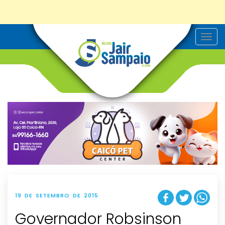
T
o
g
g
l
e
n
a
v
i
g
a
t
i
o
n
19 DE SETEMBRO DE 2015
Governador Robsinson