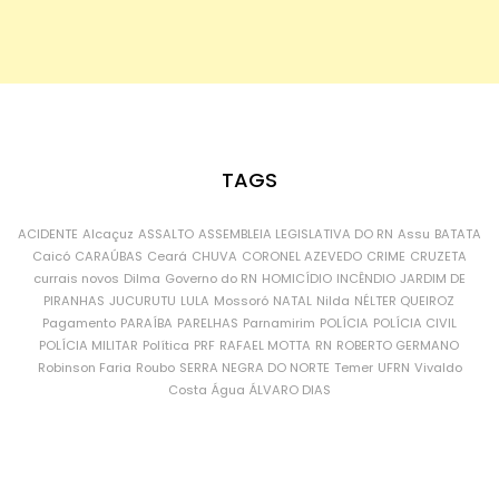
TAGS
ACIDENTE
Alcaçuz
ASSALTO
ASSEMBLEIA LEGISLATIVA DO RN
Assu
BATATA
Caicó
CARAÚBAS
Ceará
CHUVA
CORONEL AZEVEDO
CRIME
CRUZETA
currais novos
Dilma
Governo do RN
HOMICÍDIO
INCÊNDIO
JARDIM DE
PIRANHAS
JUCURUTU
LULA
Mossoró
NATAL
Nilda
NÉLTER QUEIROZ
Pagamento
PARAÍBA
PARELHAS
Parnamirim
POLÍCIA
POLÍCIA CIVIL
POLÍCIA MILITAR
Política
PRF
RAFAEL MOTTA
RN
ROBERTO GERMANO
Robinson Faria
Roubo
SERRA NEGRA DO NORTE
Temer
UFRN
Vivaldo
Costa
Água
ÁLVARO DIAS