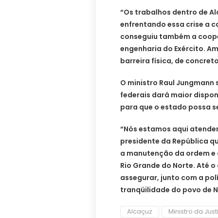
“Os trabalhos dentro de Al
enfrentando essa crise a c
conseguiu também a coop
engenharia do Exército. A
barreira física, de concreto
O ministro Raul Jungmann 
federais dará maior disponi
para que o estado possa se
“Nós estamos aqui atenden
presidente da República qu
a manutenção da ordem e 
Rio Grande do Norte. Até 
assegurar, junto com a políc
tranqüilidade do povo de N
Alcaçuz
Ministro da Just