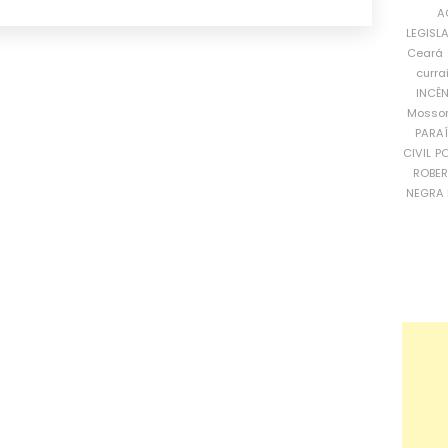
A
LEGISL
Ceará
curra
INCÊ
Mosso
PARA
CIVIL
PO
ROBE
NEGRA 