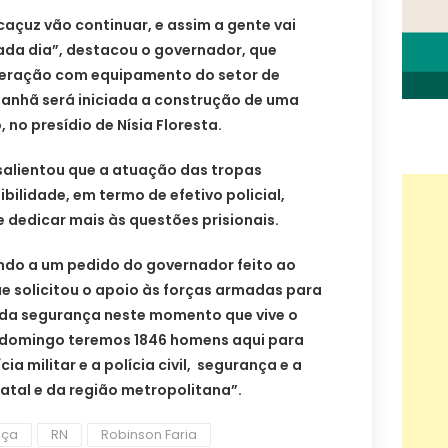
caçuz vão continuar, e assim a gente vai
ada dia”, destacou o governador, que
eração com equipamento do setor de
manhã será iniciada a construção de uma
, no presídio de Nísia Floresta.
salientou que a atuação das tropas
bilidade, em termo de efetivo policial,
 dedicar mais às questões prisionais.
do a um pedido do governador feito ao
e solicitou o apoio às forças armadas para
da segurança neste momento que vive o
o domingo teremos 1846 homens aqui para
ia militar e a polícia civil, segurança e a
atal e da região metropolitana”.
iça
RN
Robinson Faria