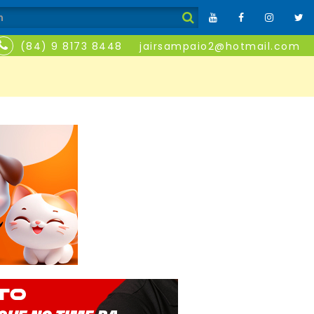
(84) 9 8173 8448
jairsampaio2@hotmail.com