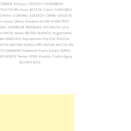
CIDENTE
Alcaçuz
ASSALTO
ASSEMBLEIA
ATIVA DO RN
Assu
BATATA
Caicó
CARAÚBAS
CHUVA
CORONEL AZEVEDO
CRIME
CRUZETA
is novos
Dilma
Governo do RN
HOMICÍDIO
NDIO
JARDIM DE PIRANHAS
JUCURUTU
LULA
ró
NATAL
Nilda
NÉLTER QUEIROZ
Pagamento
ÍBA
PARELHAS
Parnamirim
POLÍCIA
POLÍCIA
LÍCIA MILITAR
Política
PRF
RAFAEL MOTTA
RN
RTO GERMANO
Robinson Faria
Roubo
SERRA
DO NORTE
Temer
UFRN
Vivaldo Costa
Água
ÁLVARO DIAS