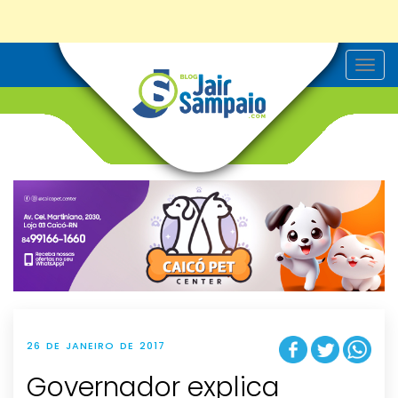
T
o
g
g
l
e
n
a
v
i
g
a
t
i
o
n
26 DE JANEIRO DE 2017
Governador explica