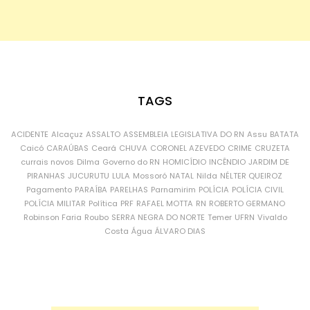
TAGS
ACIDENTE
Alcaçuz
ASSALTO
ASSEMBLEIA LEGISLATIVA DO RN
Assu
BATATA
Caicó
CARAÚBAS
Ceará
CHUVA
CORONEL AZEVEDO
CRIME
CRUZETA
currais novos
Dilma
Governo do RN
HOMICÍDIO
INCÊNDIO
JARDIM DE
PIRANHAS
JUCURUTU
LULA
Mossoró
NATAL
Nilda
NÉLTER QUEIROZ
Pagamento
PARAÍBA
PARELHAS
Parnamirim
POLÍCIA
POLÍCIA CIVIL
POLÍCIA MILITAR
Política
PRF
RAFAEL MOTTA
RN
ROBERTO GERMANO
Robinson Faria
Roubo
SERRA NEGRA DO NORTE
Temer
UFRN
Vivaldo
Costa
Água
ÁLVARO DIAS