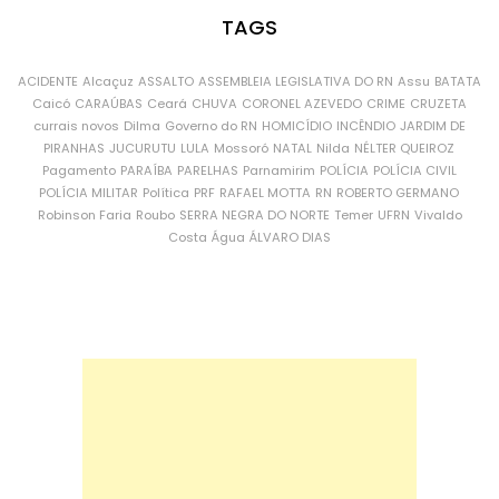
TAGS
ACIDENTE
Alcaçuz
ASSALTO
ASSEMBLEIA LEGISLATIVA DO RN
Assu
BATATA
Caicó
CARAÚBAS
Ceará
CHUVA
CORONEL AZEVEDO
CRIME
CRUZETA
currais novos
Dilma
Governo do RN
HOMICÍDIO
INCÊNDIO
JARDIM DE
PIRANHAS
JUCURUTU
LULA
Mossoró
NATAL
Nilda
NÉLTER QUEIROZ
Pagamento
PARAÍBA
PARELHAS
Parnamirim
POLÍCIA
POLÍCIA CIVIL
POLÍCIA MILITAR
Política
PRF
RAFAEL MOTTA
RN
ROBERTO GERMANO
Robinson Faria
Roubo
SERRA NEGRA DO NORTE
Temer
UFRN
Vivaldo
Costa
Água
ÁLVARO DIAS