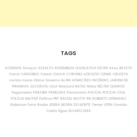
TAGS
ACIDENTE
Alcaçuz
ASSALTO
ASSEMBLEIA LEGISLATIVA DO RN
Assu
BATATA
Caicó
CARAÚBAS
Ceará
CHUVA
CORONEL AZEVEDO
CRIME
CRUZETA
currais novos
Dilma
Governo do RN
HOMICÍDIO
INCÊNDIO
JARDIM DE
PIRANHAS
JUCURUTU
LULA
Mossoró
NATAL
Nilda
NÉLTER QUEIROZ
Pagamento
PARAÍBA
PARELHAS
Parnamirim
POLÍCIA
POLÍCIA CIVIL
POLÍCIA MILITAR
Política
PRF
RAFAEL MOTTA
RN
ROBERTO GERMANO
Robinson Faria
Roubo
SERRA NEGRA DO NORTE
Temer
UFRN
Vivaldo
Costa
Água
ÁLVARO DIAS