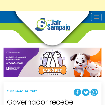
T
o
g
g
l
e
n
a
v
i
g
a
t
i
o
n
2 DE MAIO DE 2017
Governador recebe