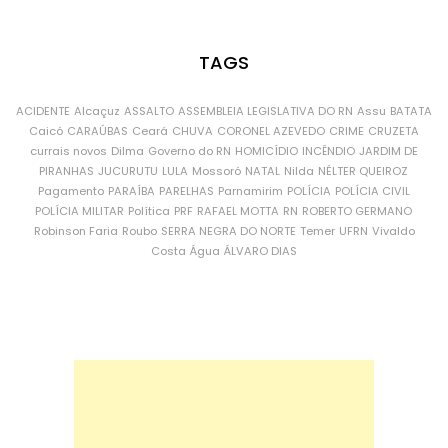
TAGS
ACIDENTE
Alcaçuz
ASSALTO
ASSEMBLEIA LEGISLATIVA DO RN
Assu
BATATA
Caicó
CARAÚBAS
Ceará
CHUVA
CORONEL AZEVEDO
CRIME
CRUZETA
currais novos
Dilma
Governo do RN
HOMICÍDIO
INCÊNDIO
JARDIM DE
PIRANHAS
JUCURUTU
LULA
Mossoró
NATAL
Nilda
NÉLTER QUEIROZ
Pagamento
PARAÍBA
PARELHAS
Parnamirim
POLÍCIA
POLÍCIA CIVIL
POLÍCIA MILITAR
Política
PRF
RAFAEL MOTTA
RN
ROBERTO GERMANO
Robinson Faria
Roubo
SERRA NEGRA DO NORTE
Temer
UFRN
Vivaldo
Costa
Água
ÁLVARO DIAS