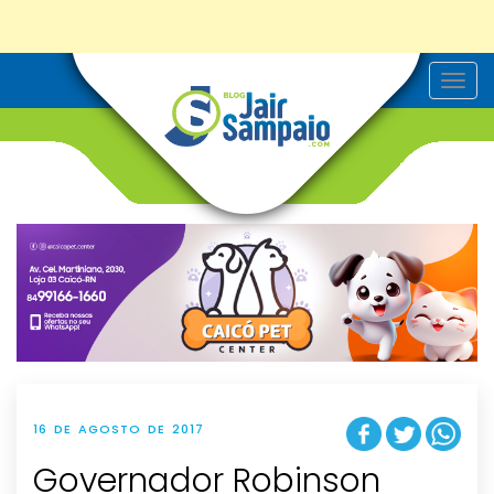
T
o
g
g
l
e
n
a
v
i
g
a
t
i
o
n
16 DE AGOSTO DE 2017
Governador Robinson