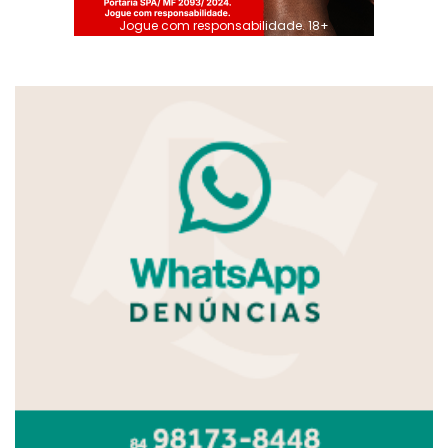
Jogue com responsabilidade. 18+