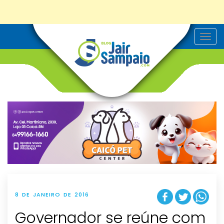
T
o
g
g
l
e
n
a
v
i
g
a
t
i
o
n
8 DE JANEIRO DE 2016
Governador se reúne com