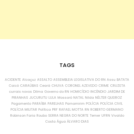
TAGS
ACIDENTE
Alcaçuz
ASSALTO
ASSEMBLEIA LEGISLATIVA DO RN
Assu
BATATA
Caicó
CARAÚBAS
Ceará
CHUVA
CORONEL AZEVEDO
CRIME
CRUZETA
currais novos
Dilma
Governo do RN
HOMICÍDIO
INCÊNDIO
JARDIM DE
PIRANHAS
JUCURUTU
LULA
Mossoró
NATAL
Nilda
NÉLTER QUEIROZ
Pagamento
PARAÍBA
PARELHAS
Parnamirim
POLÍCIA
POLÍCIA CIVIL
POLÍCIA MILITAR
Política
PRF
RAFAEL MOTTA
RN
ROBERTO GERMANO
Robinson Faria
Roubo
SERRA NEGRA DO NORTE
Temer
UFRN
Vivaldo
Costa
Água
ÁLVARO DIAS