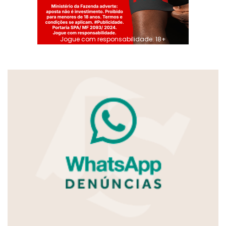
Jogue com responsabilidade. 18+