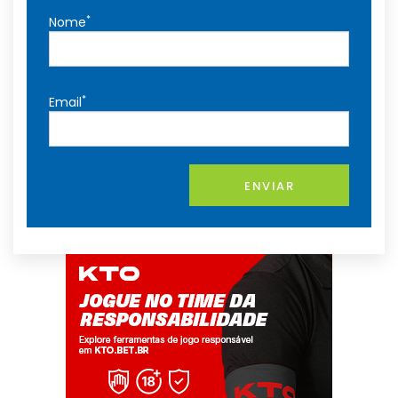
*
Nome
*
Email
ENVIAR