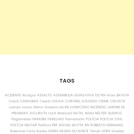
TAGS
ACIDENTE
Alcaçuz
ASSALTO
ASSEMBLEIA LEGISLATIVA DO RN
Assu
BATATA
Caicó
CARAÚBAS
Ceará
CHUVA
CORONEL AZEVEDO
CRIME
CRUZETA
currais novos
Dilma
Governo do RN
HOMICÍDIO
INCÊNDIO
JARDIM DE
PIRANHAS
JUCURUTU
LULA
Mossoró
NATAL
Nilda
NÉLTER QUEIROZ
Pagamento
PARAÍBA
PARELHAS
Parnamirim
POLÍCIA
POLÍCIA CIVIL
POLÍCIA MILITAR
Política
PRF
RAFAEL MOTTA
RN
ROBERTO GERMANO
Robinson Faria
Roubo
SERRA NEGRA DO NORTE
Temer
UFRN
Vivaldo