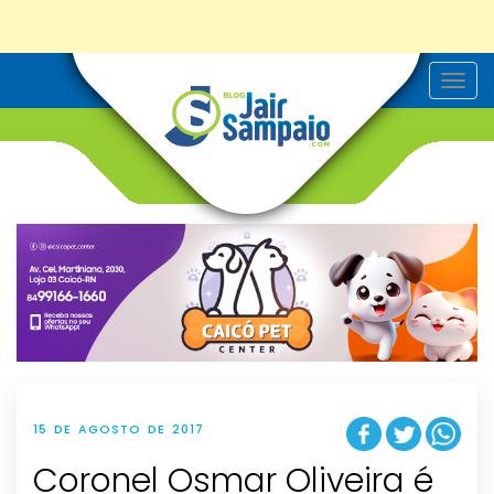
T
o
g
g
l
e
n
a
v
i
g
a
t
i
o
n
15 DE AGOSTO DE 2017
Coronel Osmar Oliveira é