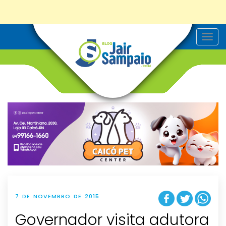
T
o
g
g
l
e
n
a
v
i
g
a
t
i
o
n
7 DE NOVEMBRO DE 2015
Governador visita adutora