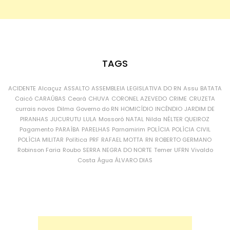
TAGS
ACIDENTE
Alcaçuz
ASSALTO
ASSEMBLEIA LEGISLATIVA DO RN
Assu
BATATA
Caicó
CARAÚBAS
Ceará
CHUVA
CORONEL AZEVEDO
CRIME
CRUZETA
currais novos
Dilma
Governo do RN
HOMICÍDIO
INCÊNDIO
JARDIM DE
PIRANHAS
JUCURUTU
LULA
Mossoró
NATAL
Nilda
NÉLTER QUEIROZ
Pagamento
PARAÍBA
PARELHAS
Parnamirim
POLÍCIA
POLÍCIA CIVIL
POLÍCIA MILITAR
Política
PRF
RAFAEL MOTTA
RN
ROBERTO GERMANO
Robinson Faria
Roubo
SERRA NEGRA DO NORTE
Temer
UFRN
Vivaldo
Costa
Água
ÁLVARO DIAS