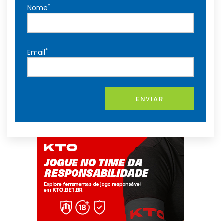
*
Nome
*
Email
ENVIAR