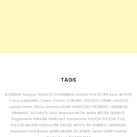
TAGS
ACIDENTE
Alcaçuz
ASSALTO
ASSEMBLEIA LEGISLATIVA DO RN
Assu
BATATA
Caicó
CARAÚBAS
Ceará
CHUVA
CORONEL AZEVEDO
CRIME
CRUZETA
currais novos
Dilma
Governo do RN
HOMICÍDIO
INCÊNDIO
JARDIM DE
PIRANHAS
JUCURUTU
LULA
Mossoró
NATAL
Nilda
NÉLTER QUEIROZ
Pagamento
PARAÍBA
PARELHAS
Parnamirim
POLÍCIA
POLÍCIA CIVIL
POLÍCIA MILITAR
Política
PRF
RAFAEL MOTTA
RN
ROBERTO GERMANO
Robinson Faria
Roubo
SERRA NEGRA DO NORTE
Temer
UFRN
Vivaldo