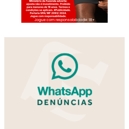
Jogue com responsabilidade. 18+