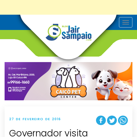
T
o
g
g
l
e
n
a
v
i
g
a
t
i
o
n
27 DE FEVEREIRO DE 2016
Governador visita