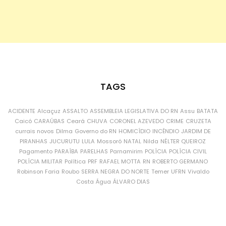
TAGS
ACIDENTE
Alcaçuz
ASSALTO
ASSEMBLEIA LEGISLATIVA DO RN
Assu
BATATA
Caicó
CARAÚBAS
Ceará
CHUVA
CORONEL AZEVEDO
CRIME
CRUZETA
currais novos
Dilma
Governo do RN
HOMICÍDIO
INCÊNDIO
JARDIM DE
PIRANHAS
JUCURUTU
LULA
Mossoró
NATAL
Nilda
NÉLTER QUEIROZ
Pagamento
PARAÍBA
PARELHAS
Parnamirim
POLÍCIA
POLÍCIA CIVIL
POLÍCIA MILITAR
Política
PRF
RAFAEL MOTTA
RN
ROBERTO GERMANO
Robinson Faria
Roubo
SERRA NEGRA DO NORTE
Temer
UFRN
Vivaldo
Costa
Água
ÁLVARO DIAS