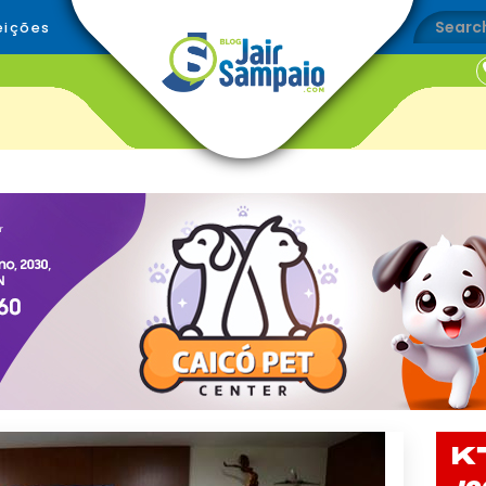
eições