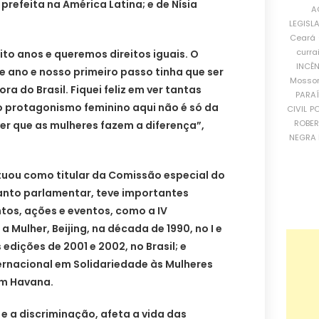
 prefeita na América Latina; e de Nísia
A
LEGISL
Ceará
curra
to anos e queremos direitos iguais. O
INCÊ
te ano e nosso primeiro passo tinha que ser
Mosso
a do Brasil. Fiquei feliz em ver tantas
PARA
o protagonismo feminino aqui não é só da
CIVIL
PO
ROBE
er que as mulheres fazem a diferença”,
NEGRA 
tuou como titular da Comissão especial do
anto parlamentar, teve importantes
os, ações e eventos, como a IV
 Mulher, Beijing, na década de 1990, no I e
 edições de 2001 e 2002, no Brasil; e
ernacional em Solidariedade às Mulheres
em Havana.
 e a discriminação, afeta a vida das