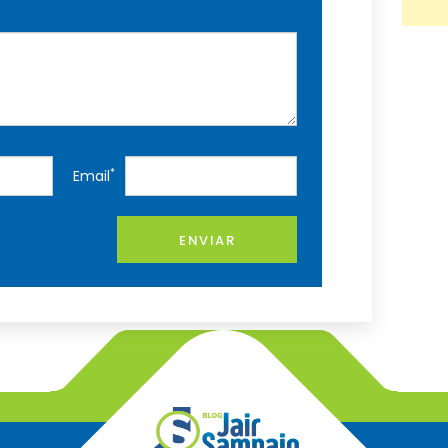
*
Email
ENVIAR