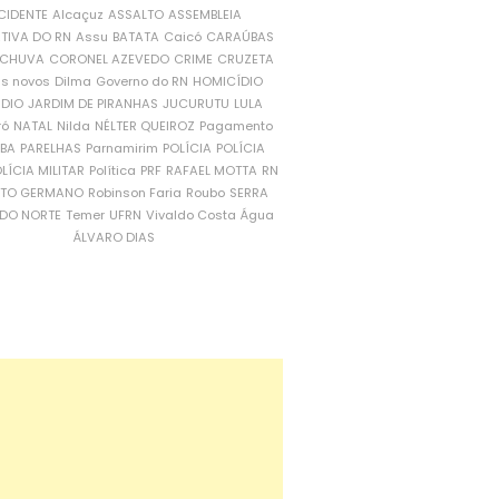
CIDENTE
Alcaçuz
ASSALTO
ASSEMBLEIA
ATIVA DO RN
Assu
BATATA
Caicó
CARAÚBAS
CHUVA
CORONEL AZEVEDO
CRIME
CRUZETA
is novos
Dilma
Governo do RN
HOMICÍDIO
NDIO
JARDIM DE PIRANHAS
JUCURUTU
LULA
ró
NATAL
Nilda
NÉLTER QUEIROZ
Pagamento
ÍBA
PARELHAS
Parnamirim
POLÍCIA
POLÍCIA
LÍCIA MILITAR
Política
PRF
RAFAEL MOTTA
RN
RTO GERMANO
Robinson Faria
Roubo
SERRA
DO NORTE
Temer
UFRN
Vivaldo Costa
Água
ÁLVARO DIAS