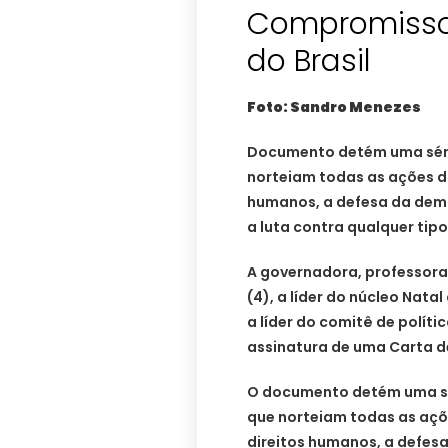
Compromisso
do Brasil
Foto: Sandro Menezes
Documento detém uma séri
norteiam todas as ações d
humanos, a defesa da demo
a luta contra qualquer tip
A governadora, professora
(4), a líder do núcleo Natal
a líder do comitê de políti
assinatura de uma Carta 
O documento detém uma se
que norteiam todas as aç
direitos humanos, a defes