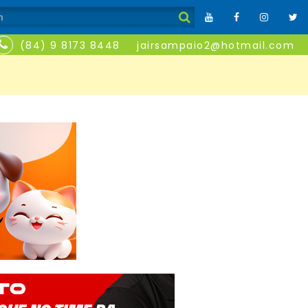
(84) 9 8173 8448
jairsampaio2@hotmail.com