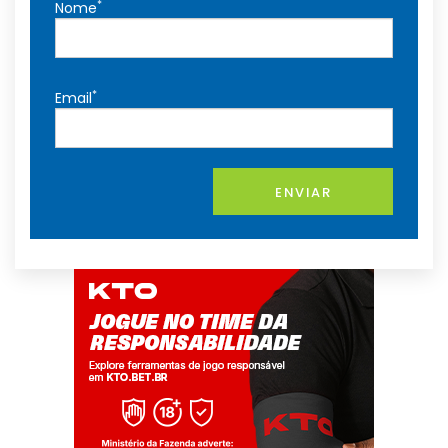
*
Nome
*
Email
ENVIAR