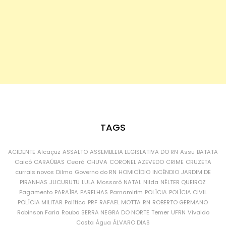
TAGS
ACIDENTE
Alcaçuz
ASSALTO
ASSEMBLEIA LEGISLATIVA DO RN
Assu
BATATA
Caicó
CARAÚBAS
Ceará
CHUVA
CORONEL AZEVEDO
CRIME
CRUZETA
currais novos
Dilma
Governo do RN
HOMICÍDIO
INCÊNDIO
JARDIM DE
PIRANHAS
JUCURUTU
LULA
Mossoró
NATAL
Nilda
NÉLTER QUEIROZ
Pagamento
PARAÍBA
PARELHAS
Parnamirim
POLÍCIA
POLÍCIA CIVIL
POLÍCIA MILITAR
Política
PRF
RAFAEL MOTTA
RN
ROBERTO GERMANO
Robinson Faria
Roubo
SERRA NEGRA DO NORTE
Temer
UFRN
Vivaldo
Costa
Água
ÁLVARO DIAS