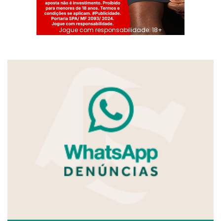
Jogue com responsabilidade. 18+