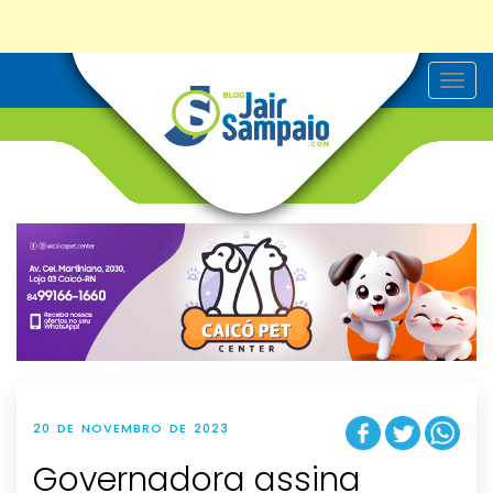
T
o
g
g
l
e
n
a
v
i
g
a
t
i
o
n
20 DE NOVEMBRO DE 2023
Governadora assina