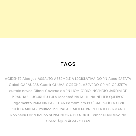
TAGS
ACIDENTE
Alcaçuz
ASSALTO
ASSEMBLEIA LEGISLATIVA DO RN
Assu
BATATA
Caicó
CARAÚBAS
Ceará
CHUVA
CORONEL AZEVEDO
CRIME
CRUZETA
currais novos
Dilma
Governo do RN
HOMICÍDIO
INCÊNDIO
JARDIM DE
PIRANHAS
JUCURUTU
LULA
Mossoró
NATAL
Nilda
NÉLTER QUEIROZ
Pagamento
PARAÍBA
PARELHAS
Parnamirim
POLÍCIA
POLÍCIA CIVIL
POLÍCIA MILITAR
Política
PRF
RAFAEL MOTTA
RN
ROBERTO GERMANO
Robinson Faria
Roubo
SERRA NEGRA DO NORTE
Temer
UFRN
Vivaldo
Costa
Água
ÁLVARO DIAS