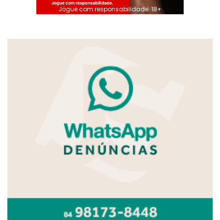
Jogue com responsabilidade. 18+