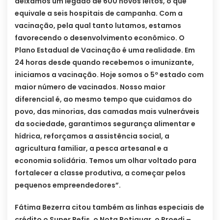
deixamos um legado de 600 novos leitos, o que
equivale a seis hospitais de campanha. Com a
vacinação, pela qual tanto lutamos, estamos
favorecendo o desenvolvimento econômico. O
Plano Estadual de Vacinação é uma realidade. Em
24 horas desde quando recebemos o imunizante,
iniciamos a vacinação. Hoje somos o 5º estado com
maior número de vacinados. Nosso maior
diferencial é, ao mesmo tempo que cuidamos do
povo, das minorias, das camadas mais vulneráveis
da sociedade, garantimos segurança alimentar e
hídrica, reforçamos a assistência social, a
agricultura familiar, a pesca artesanal e a
economia solidária. Temos um olhar voltado para
fortalecer a classe produtiva, a começar pelos
pequenos empreendedores”.
Fátima Bezerra citou também as linhas especiais de
crédito o Super Refis, o Nota Potiguar, o Proedi –