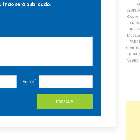
il não será publicado.
A
LEGISL
Ceará
curra
INCÊ
Mosso
PARA
CIVIL
PO
ROBE
NEGRA 
*
Email
ENVIAR