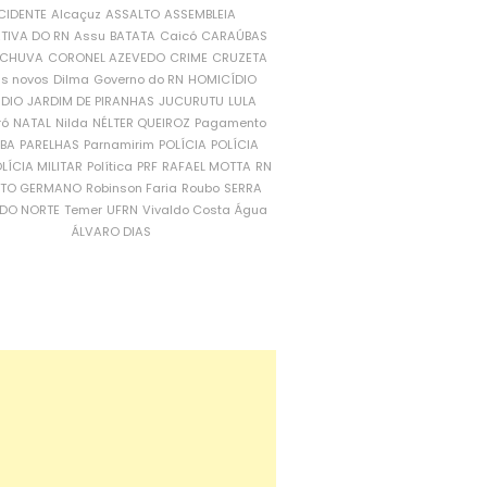
CIDENTE
Alcaçuz
ASSALTO
ASSEMBLEIA
ATIVA DO RN
Assu
BATATA
Caicó
CARAÚBAS
CHUVA
CORONEL AZEVEDO
CRIME
CRUZETA
is novos
Dilma
Governo do RN
HOMICÍDIO
NDIO
JARDIM DE PIRANHAS
JUCURUTU
LULA
ró
NATAL
Nilda
NÉLTER QUEIROZ
Pagamento
ÍBA
PARELHAS
Parnamirim
POLÍCIA
POLÍCIA
LÍCIA MILITAR
Política
PRF
RAFAEL MOTTA
RN
RTO GERMANO
Robinson Faria
Roubo
SERRA
DO NORTE
Temer
UFRN
Vivaldo Costa
Água
ÁLVARO DIAS