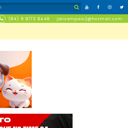
(84) 9 8173 8448
jairsampaio2@hotmail.com