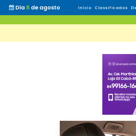
Dia
8
de agosto
Início
Classificados
El