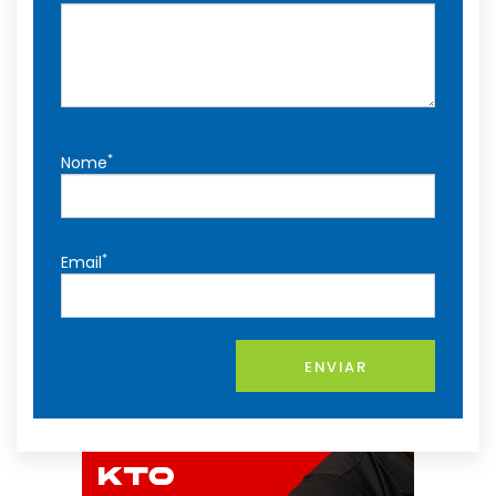
*
Nome
*
Email
ENVIAR