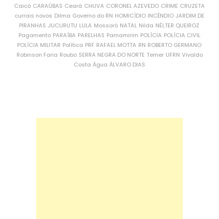
Caicó
CARAÚBAS
Ceará
CHUVA
CORONEL AZEVEDO
CRIME
CRUZETA
currais novos
Dilma
Governo do RN
HOMICÍDIO
INCÊNDIO
JARDIM DE
PIRANHAS
JUCURUTU
LULA
Mossoró
NATAL
Nilda
NÉLTER QUEIROZ
Pagamento
PARAÍBA
PARELHAS
Parnamirim
POLÍCIA
POLÍCIA CIVIL
POLÍCIA MILITAR
Política
PRF
RAFAEL MOTTA
RN
ROBERTO GERMANO
Robinson Faria
Roubo
SERRA NEGRA DO NORTE
Temer
UFRN
Vivaldo
Costa
Água
ÁLVARO DIAS