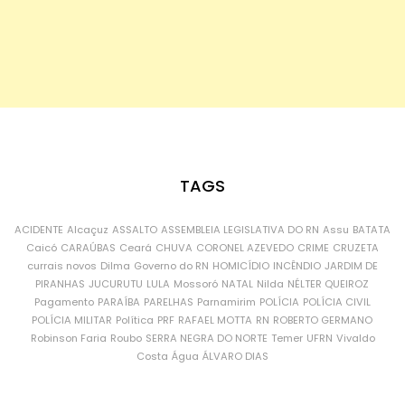
TAGS
ACIDENTE
Alcaçuz
ASSALTO
ASSEMBLEIA LEGISLATIVA DO RN
Assu
BATATA
Caicó
CARAÚBAS
Ceará
CHUVA
CORONEL AZEVEDO
CRIME
CRUZETA
currais novos
Dilma
Governo do RN
HOMICÍDIO
INCÊNDIO
JARDIM DE
PIRANHAS
JUCURUTU
LULA
Mossoró
NATAL
Nilda
NÉLTER QUEIROZ
Pagamento
PARAÍBA
PARELHAS
Parnamirim
POLÍCIA
POLÍCIA CIVIL
POLÍCIA MILITAR
Política
PRF
RAFAEL MOTTA
RN
ROBERTO GERMANO
Robinson Faria
Roubo
SERRA NEGRA DO NORTE
Temer
UFRN
Vivaldo
Costa
Água
ÁLVARO DIAS