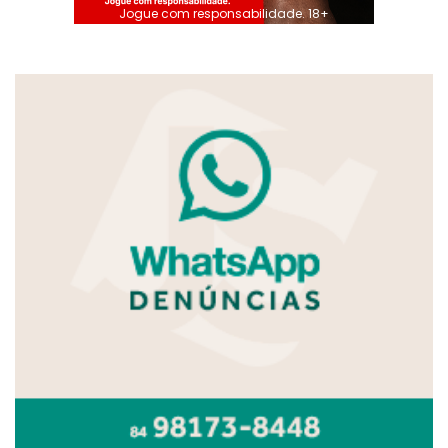
Jogue com responsabilidade. 18+