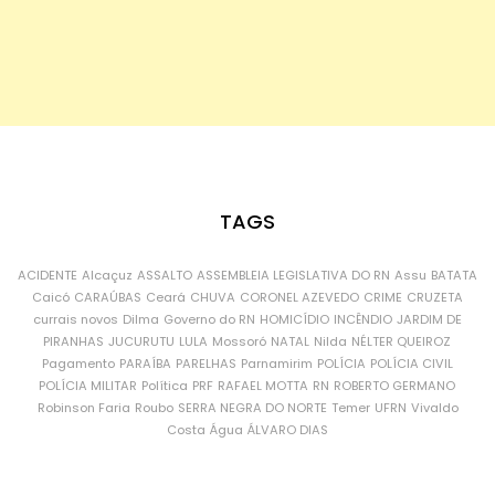
TAGS
ACIDENTE
Alcaçuz
ASSALTO
ASSEMBLEIA LEGISLATIVA DO RN
Assu
BATATA
Caicó
CARAÚBAS
Ceará
CHUVA
CORONEL AZEVEDO
CRIME
CRUZETA
currais novos
Dilma
Governo do RN
HOMICÍDIO
INCÊNDIO
JARDIM DE
PIRANHAS
JUCURUTU
LULA
Mossoró
NATAL
Nilda
NÉLTER QUEIROZ
Pagamento
PARAÍBA
PARELHAS
Parnamirim
POLÍCIA
POLÍCIA CIVIL
POLÍCIA MILITAR
Política
PRF
RAFAEL MOTTA
RN
ROBERTO GERMANO
Robinson Faria
Roubo
SERRA NEGRA DO NORTE
Temer
UFRN
Vivaldo
Costa
Água
ÁLVARO DIAS