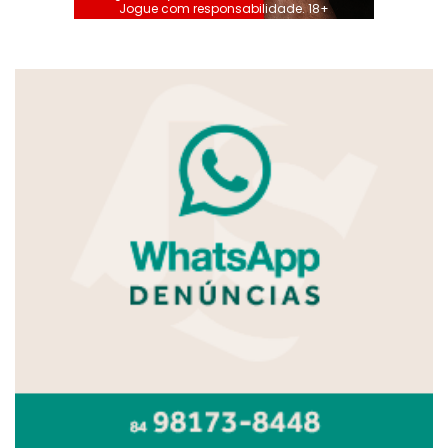
Jogue com responsabilidade. 18+