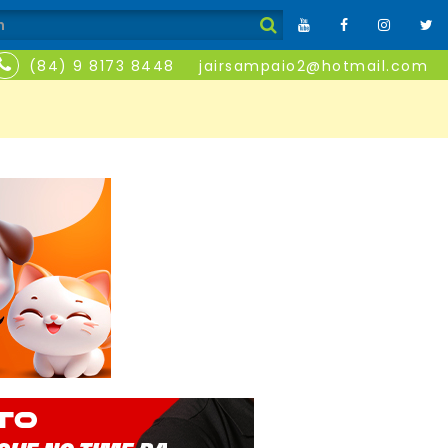
(84) 9 8173 8448
jairsampaio2@hotmail.com