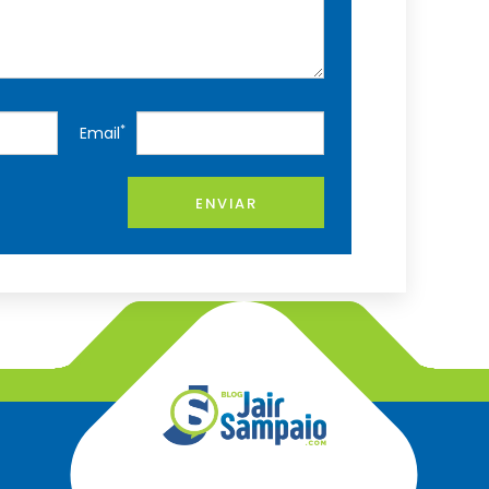
*
Email
ENVIAR