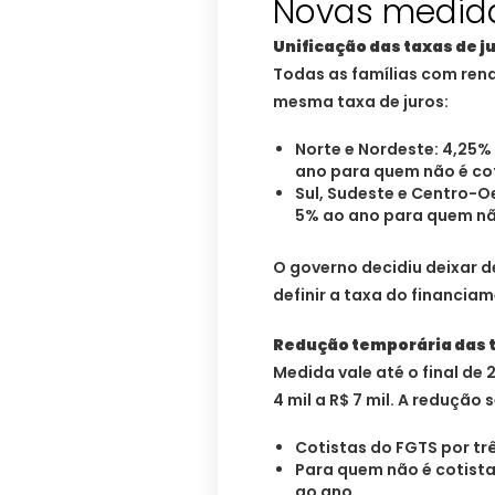
Novas medid
Unificação das taxas de j
Todas as famílias com rend
mesma taxa de juros:
Norte e Nordeste: 4,25%
ano para quem não é cot
Sul, Sudeste e Centro-O
5% ao ano para quem não
O governo decidiu deixar d
definir a taxa do financia
Redução temporária das t
Medida vale até o final de
4 mil a R$ 7 mil. A redução
Cotistas do FGTS por trê
Para quem não é cotista
ao ano.