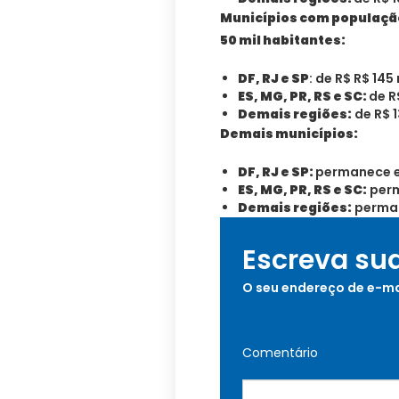
Municípios com população a
50 mil habitantes:
DF, RJ e SP
: de R$ R$ 145 
ES, MG, PR, RS e SC:
de R
Demais regiões:
de R$ 1
Demais municípios:
DF, RJ e SP:
permanece em
ES, MG, PR, RS e SC:
perm
Demais regiões:
perman
Escreva su
O seu endereço de e-ma
Comentário