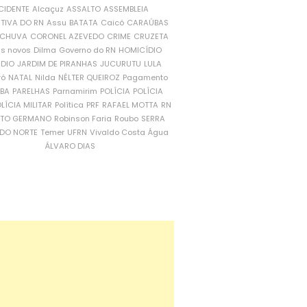
CIDENTE
Alcaçuz
ASSALTO
ASSEMBLEIA
ATIVA DO RN
Assu
BATATA
Caicó
CARAÚBAS
CHUVA
CORONEL AZEVEDO
CRIME
CRUZETA
is novos
Dilma
Governo do RN
HOMICÍDIO
NDIO
JARDIM DE PIRANHAS
JUCURUTU
LULA
ró
NATAL
Nilda
NÉLTER QUEIROZ
Pagamento
ÍBA
PARELHAS
Parnamirim
POLÍCIA
POLÍCIA
LÍCIA MILITAR
Política
PRF
RAFAEL MOTTA
RN
RTO GERMANO
Robinson Faria
Roubo
SERRA
DO NORTE
Temer
UFRN
Vivaldo Costa
Água
ÁLVARO DIAS