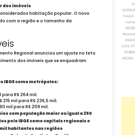
A
r dos imóveis
LEGISL
considerados habitação popular. O novo
Ceará
rdo com a região e o tamanho da
curra
INCÊ
Mosso
veis
PARA
CIVIL
PO
ROBE
imento Regional anunciou um ajuste no teto
NEGRA 
stimento dos imóveis que se enquadram
elo IBGE como metrópoles:
 para R$ 264 mil;
 215 mil para R$ 236,5 mil;
90 mil para R$ 209 mil.
ios com população maior ou igual a 250
dos pelo IBGE como capitais regionais e
 mil habitantes nas regiões