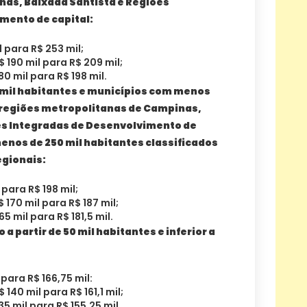
as, Baixada Santista e Regiões
mento de capital:
 para R$ 253 mil;
 190 mil para R$ 209 mil;
80 mil para R$ 198 mil.
0 mil habitantes e municípios com menos
s regiões metropolitanas de Campinas,
es Integradas de Desenvolvimento de
enos de 250 mil habitantes classificados
egionais:
 para R$ 198 mil;
$ 170 mil para R$ 187 mil;
65 mil para R$ 181,5 mil.
 partir de 50 mil habitantes e inferior a
 para R$ 166,75 mil:
 140 mil para R$ 161,1 mil;
35 mil para R$ 155,25 mil.