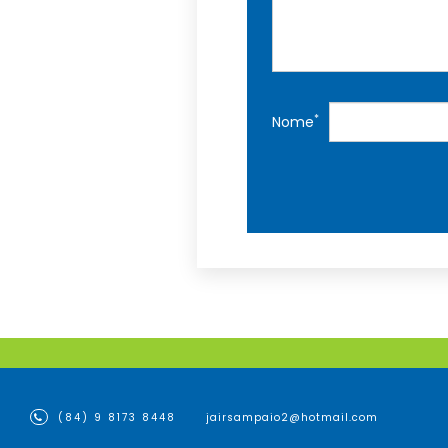
*
Nome
(84) 9 8173 8448
jairsampaio2@hotmail.com