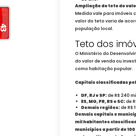
Ampliação do teto do valo
Medida vale para imóveis 
valor do teto varia de aco
população local.
Teto dos imó
O Ministério do Desenvolv
do valor de venda ou inve
como habitação popular.
Capitais classificadas p
DF, RJ e SP:
de R$ 240 mil
ES, MG, PR, RS e SC:
de R$
Demais regiões:
de R$ 1
Demais capitais e municíp
mil habitantes classifica
municípios a partir de 100