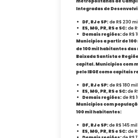
metropolitanas de Campin
Integradas de Desenvolvi
DF, RJ e SP:
de R$ 230 mil
ES, MG, PR, RS e SC:
de R$
Demais regiões:
de R$ 1
Municípios a partir de 10
de 100 mil habitantes da
Baixada Santista e Regiõ
capital. Municípios com m
pelo IBGE como capitais r
DF, RJ e SP:
de R$ 180 mil
ES, MG, PR, RS e SC:
de R
Demais regiões:
de R$ 1
Municípios com população a
100 mil habitantes:
DF, RJ e SP:
de R$ 145 mil
ES, MG, PR, RS e SC:
de R$
Demais regiões:
de R$ 1