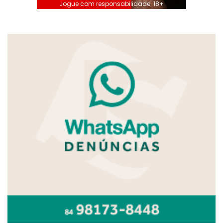
Jogue com responsabilidade. 18+