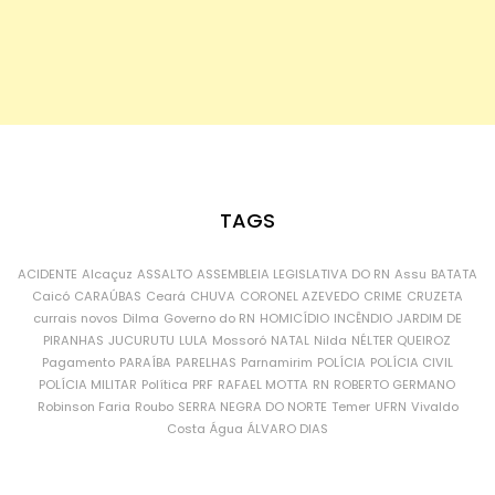
TAGS
ACIDENTE
Alcaçuz
ASSALTO
ASSEMBLEIA LEGISLATIVA DO RN
Assu
BATATA
Caicó
CARAÚBAS
Ceará
CHUVA
CORONEL AZEVEDO
CRIME
CRUZETA
currais novos
Dilma
Governo do RN
HOMICÍDIO
INCÊNDIO
JARDIM DE
PIRANHAS
JUCURUTU
LULA
Mossoró
NATAL
Nilda
NÉLTER QUEIROZ
Pagamento
PARAÍBA
PARELHAS
Parnamirim
POLÍCIA
POLÍCIA CIVIL
POLÍCIA MILITAR
Política
PRF
RAFAEL MOTTA
RN
ROBERTO GERMANO
Robinson Faria
Roubo
SERRA NEGRA DO NORTE
Temer
UFRN
Vivaldo
Costa
Água
ÁLVARO DIAS