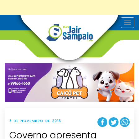
T
o
g
g
l
e
n
a
v
i
g
a
t
i
o
n
8 DE NOVEMBRO DE 2015
Governo apresenta