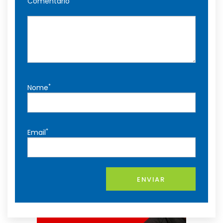
Comentário
*
Nome
*
Email
ENVIAR