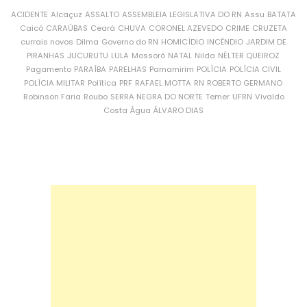
ACIDENTE
Alcaçuz
ASSALTO
ASSEMBLEIA LEGISLATIVA DO RN
Assu
BATATA
Caicó
CARAÚBAS
Ceará
CHUVA
CORONEL AZEVEDO
CRIME
CRUZETA
currais novos
Dilma
Governo do RN
HOMICÍDIO
INCÊNDIO
JARDIM DE
PIRANHAS
JUCURUTU
LULA
Mossoró
NATAL
Nilda
NÉLTER QUEIROZ
Pagamento
PARAÍBA
PARELHAS
Parnamirim
POLÍCIA
POLÍCIA CIVIL
POLÍCIA MILITAR
Política
PRF
RAFAEL MOTTA
RN
ROBERTO GERMANO
Robinson Faria
Roubo
SERRA NEGRA DO NORTE
Temer
UFRN
Vivaldo
Costa
Água
ÁLVARO DIAS