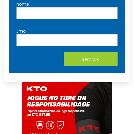
*
Nome
*
Email
ENVIAR