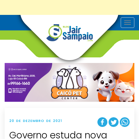
T
o
g
g
l
e
n
a
v
i
g
a
t
i
o
n
20 DE DEZEMBRO DE 2021
Governo estuda nova