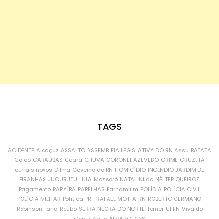
TAGS
ACIDENTE
Alcaçuz
ASSALTO
ASSEMBLEIA LEGISLATIVA DO RN
Assu
BATATA
Caicó
CARAÚBAS
Ceará
CHUVA
CORONEL AZEVEDO
CRIME
CRUZETA
currais novos
Dilma
Governo do RN
HOMICÍDIO
INCÊNDIO
JARDIM DE
PIRANHAS
JUCURUTU
LULA
Mossoró
NATAL
Nilda
NÉLTER QUEIROZ
Pagamento
PARAÍBA
PARELHAS
Parnamirim
POLÍCIA
POLÍCIA CIVIL
POLÍCIA MILITAR
Política
PRF
RAFAEL MOTTA
RN
ROBERTO GERMANO
Robinson Faria
Roubo
SERRA NEGRA DO NORTE
Temer
UFRN
Vivaldo
Costa
Água
ÁLVARO DIAS