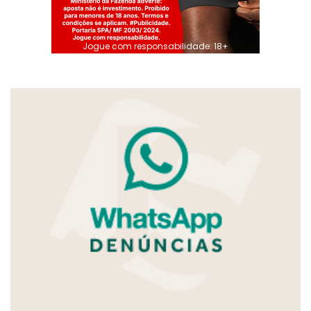
Jogue com responsabilidade. 18+