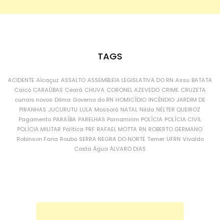
TAGS
ACIDENTE
Alcaçuz
ASSALTO
ASSEMBLEIA LEGISLATIVA DO RN
Assu
BATATA
Caicó
CARAÚBAS
Ceará
CHUVA
CORONEL AZEVEDO
CRIME
CRUZETA
currais novos
Dilma
Governo do RN
HOMICÍDIO
INCÊNDIO
JARDIM DE
PIRANHAS
JUCURUTU
LULA
Mossoró
NATAL
Nilda
NÉLTER QUEIROZ
Pagamento
PARAÍBA
PARELHAS
Parnamirim
POLÍCIA
POLÍCIA CIVIL
POLÍCIA MILITAR
Política
PRF
RAFAEL MOTTA
RN
ROBERTO GERMANO
Robinson Faria
Roubo
SERRA NEGRA DO NORTE
Temer
UFRN
Vivaldo
Costa
Água
ÁLVARO DIAS