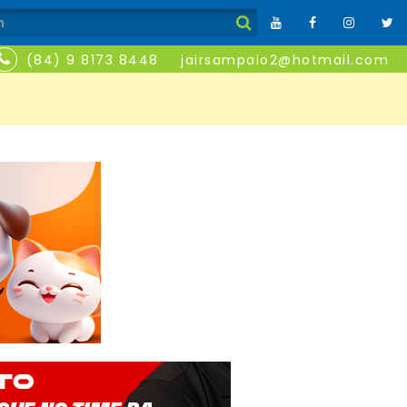
(84) 9 8173 8448
jairsampaio2@hotmail.com