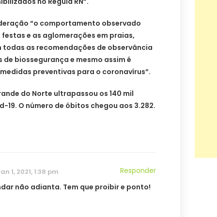
ibilizados no Regula RN”.
sideração “o comportamento observado
 festas e as aglomerações em praias,
m todas as recomendações de observância
s de biossegurança e mesmo assim é
 medidas preventivas para o coronavírus”.
rande do Norte ultrapassou os 140 mil
d-19. O número de óbitos chegou aos 3.282.
Responder
jan 1, 2021, 1:38 pm
ar não adianta. Tem que proibir e ponto!