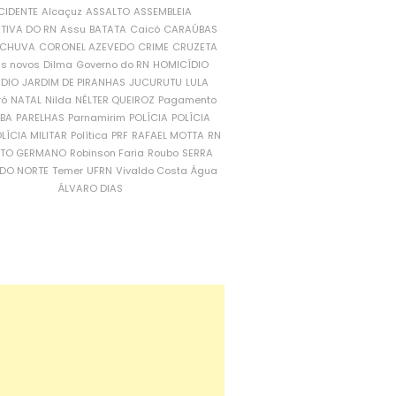
CIDENTE
Alcaçuz
ASSALTO
ASSEMBLEIA
ATIVA DO RN
Assu
BATATA
Caicó
CARAÚBAS
CHUVA
CORONEL AZEVEDO
CRIME
CRUZETA
is novos
Dilma
Governo do RN
HOMICÍDIO
NDIO
JARDIM DE PIRANHAS
JUCURUTU
LULA
ró
NATAL
Nilda
NÉLTER QUEIROZ
Pagamento
ÍBA
PARELHAS
Parnamirim
POLÍCIA
POLÍCIA
LÍCIA MILITAR
Política
PRF
RAFAEL MOTTA
RN
RTO GERMANO
Robinson Faria
Roubo
SERRA
DO NORTE
Temer
UFRN
Vivaldo Costa
Água
ÁLVARO DIAS