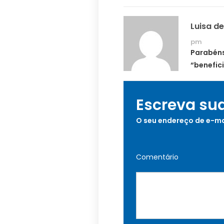
Luisa de
pm
Parabéns
“benefic
Escreva su
O seu endereço de e-ma
Comentário