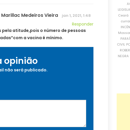
A
LEGISL
 Marillac Medeiros Vieira
jan 1, 2021, 1:48
Ceará
curra
Responder
INCÊ
 pela atitude,pois o número de pessoas
Mosso
iadas”com a vacina é mínimo.
PARA
CIVIL
PO
ROBE
NEGRA 
a opinião
il não será publicado.