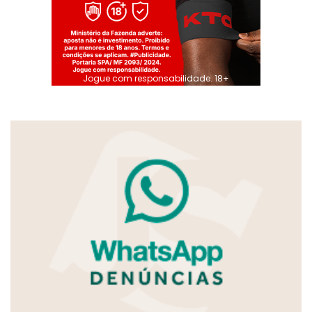
Jogue com responsabilidade. 18+