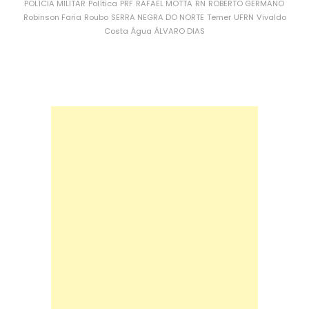
POLÍCIA MILITAR
Política
PRF
RAFAEL MOTTA
RN
ROBERTO GERMANO
Robinson Faria
Roubo
SERRA NEGRA DO NORTE
Temer
UFRN
Vivaldo
Costa
Água
ÁLVARO DIAS