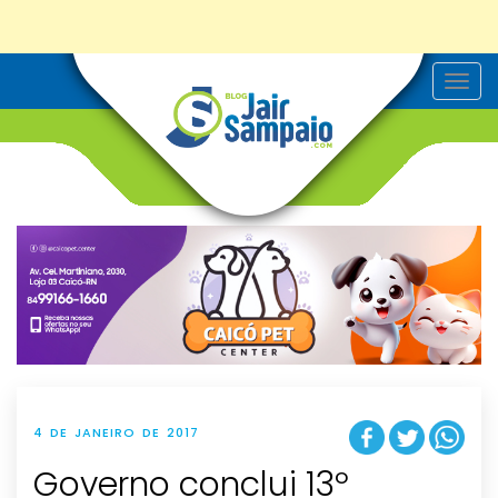
T
o
g
g
l
e
n
a
v
i
g
a
t
i
o
n
4 DE JANEIRO DE 2017
Governo conclui 13º