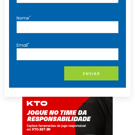
*
Nome
*
Email
ENVIAR