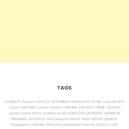
TAGS
ACIDENTE
Alcaçuz
ASSALTO
ASSEMBLEIA LEGISLATIVA DO RN
Assu
BATATA
Caicó
CARAÚBAS
Ceará
CHUVA
CORONEL AZEVEDO
CRIME
CRUZETA
currais novos
Dilma
Governo do RN
HOMICÍDIO
INCÊNDIO
JARDIM DE
PIRANHAS
JUCURUTU
LULA
Mossoró
NATAL
Nilda
NÉLTER QUEIROZ
Pagamento
PARAÍBA
PARELHAS
Parnamirim
POLÍCIA
POLÍCIA CIVIL