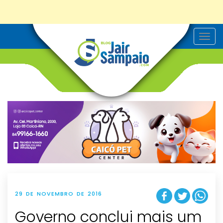
T
o
g
g
l
e
n
a
v
i
g
a
t
i
o
n
29 DE NOVEMBRO DE 2016
Governo conclui mais um