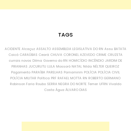
TAGS
ACIDENTE
Alcaçuz
ASSALTO
ASSEMBLEIA LEGISLATIVA DO RN
Assu
BATATA
Caicó
CARAÚBAS
Ceará
CHUVA
CORONEL AZEVEDO
CRIME
CRUZETA
currais novos
Dilma
Governo do RN
HOMICÍDIO
INCÊNDIO
JARDIM DE
PIRANHAS
JUCURUTU
LULA
Mossoró
NATAL
Nilda
NÉLTER QUEIROZ
Pagamento
PARAÍBA
PARELHAS
Parnamirim
POLÍCIA
POLÍCIA CIVIL
POLÍCIA MILITAR
Política
PRF
RAFAEL MOTTA
RN
ROBERTO GERMANO
Robinson Faria
Roubo
SERRA NEGRA DO NORTE
Temer
UFRN
Vivaldo
Costa
Água
ÁLVARO DIAS