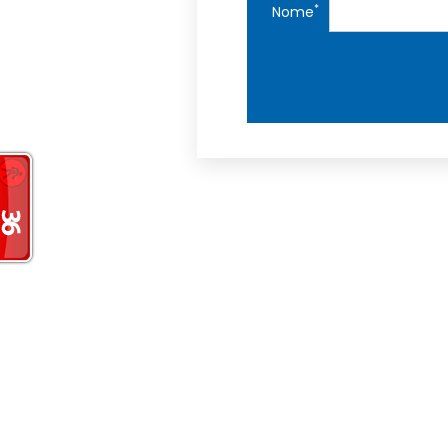
*
Nome