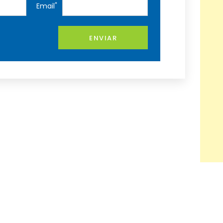
*
Email
ENVIAR