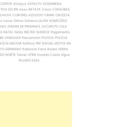
CIDENTE
Alcaçuz
ASSALTO
ASSEMBLEIA
ATIVA DO RN
Assu
BATATA
Caicó
CARAÚBAS
CHUVA
CORONEL AZEVEDO
CRIME
CRUZETA
is novos
Dilma
Governo do RN
HOMICÍDIO
NDIO
JARDIM DE PIRANHAS
JUCURUTU
LULA
ró
NATAL
Nilda
NÉLTER QUEIROZ
Pagamento
ÍBA
PARELHAS
Parnamirim
POLÍCIA
POLÍCIA
LÍCIA MILITAR
Política
PRF
RAFAEL MOTTA
RN
RTO GERMANO
Robinson Faria
Roubo
SERRA
DO NORTE
Temer
UFRN
Vivaldo Costa
Água
ÁLVARO DIAS