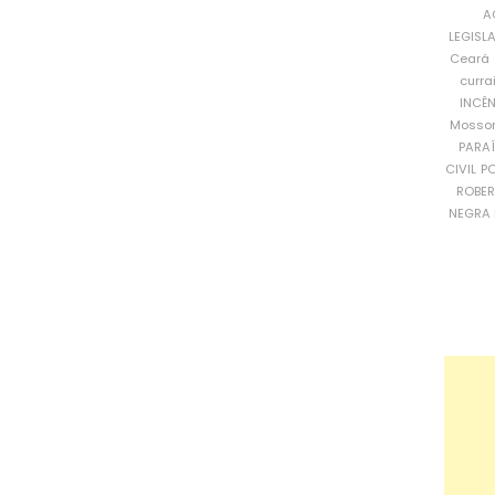
A
LEGISL
Ceará
curra
INCÊ
Mosso
PARA
CIVIL
PO
ROBE
NEGRA 