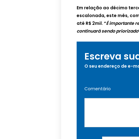
Em relação ao décimo terce
escalonada, este mês, co
até R$ 2mil. “
É importante r
continuará sendo priorizado
Escreva su
O seu endereço de e-ma
Comentário