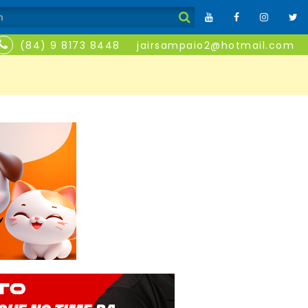
(84) 9 8173 8448
jairsampaio2@hotmail.com