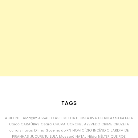
TAGS
ACIDENTE
Alcaçuz
ASSALTO
ASSEMBLEIA LEGISLATIVA DO RN
Assu
BATATA
Caicó
CARAÚBAS
Ceará
CHUVA
CORONEL AZEVEDO
CRIME
CRUZETA
currais novos
Dilma
Governo do RN
HOMICÍDIO
INCÊNDIO
JARDIM DE
PIRANHAS
JUCURUTU
LULA
Mossoró
NATAL
Nilda
NÉLTER QUEIROZ