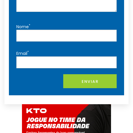
*
Nome
*
Email
ENVIAR