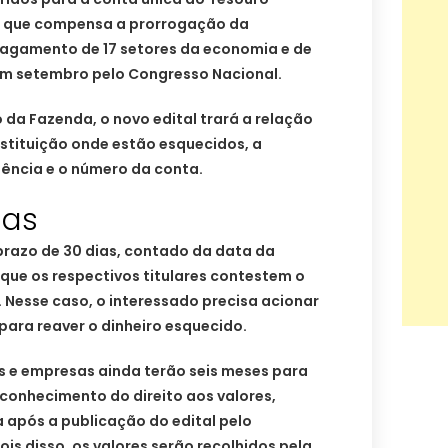
ei que compensa a prorrogação da
agamento de 17 setores da economia e de
em setembro pelo Congresso Nacional.
 da Fazenda, o novo edital trará a relação
instituição onde estão esquecidos, a
gência e o número da conta.
ias
prazo de 30 dias, contado da data da
 que os respectivos titulares contestem o
 Nesse caso, o interessado precisa acionar
 para reaver o dinheiro esquecido.
s e empresas ainda terão seis meses para
econhecimento do direito aos valores,
 após a publicação do edital pelo
is disso, os valores serão recolhidos pela