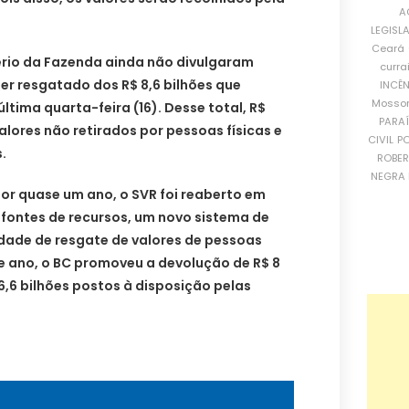
A
LEGISL
Ceará
ério da Fazenda ainda não divulgaram
curra
er resgatado dos R$ 8,6 bilhões que
INCÊ
Mosso
ltima quarta-feira (16). Desse total, R$
PARA
alores não retirados por pessoas físicas e
CIVIL
PO
.
ROBE
NEGRA 
 por quase um ano, o SVR foi reaberto em
fontes de recursos, um novo sistema de
dade de resgate de valores de pessoas
e ano, o BC promoveu a devolução de R$ 8
16,6 bilhões postos à disposição pelas