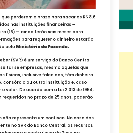
 que perderam o prazo para sacar os R$ 8,6
dos nas instituições financeiras –
ra (16) – ainda terão seis meses para
formações para requerer o dinheiro estarão
do pelo
Ministério da Fazenda.
eber (SVR) é um serviço do Banco Central
onsultar se empresas, mesmo aquelas que
 físicas, inclusive falecidas, têm dinheiro
consórcio ou outra instituição e, caso
 o valor. De acordo com a Lei 2.313 de 1954,
m requeridos no prazo de 25 anos, poderão
o não representa um confisco. No caso dos
ente no SVR do Banco Central, os recursos
ridos para a conta única do Tesouro