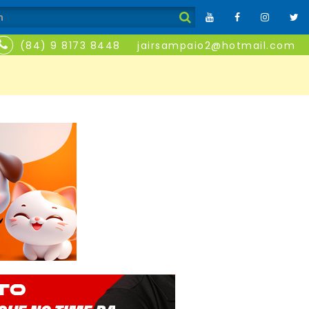
(84) 9 8173 8448
jairsampaio2@hotmail.com