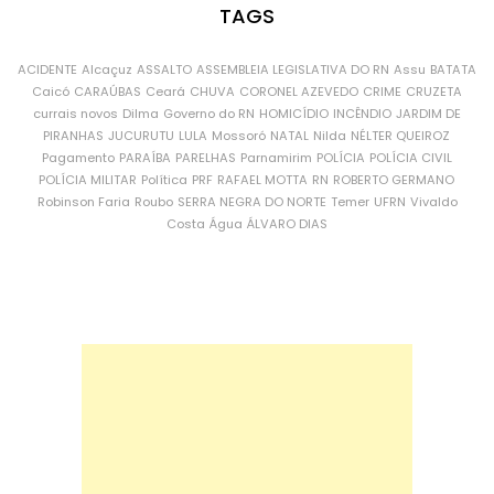
TAGS
ACIDENTE
Alcaçuz
ASSALTO
ASSEMBLEIA LEGISLATIVA DO RN
Assu
BATATA
Caicó
CARAÚBAS
Ceará
CHUVA
CORONEL AZEVEDO
CRIME
CRUZETA
currais novos
Dilma
Governo do RN
HOMICÍDIO
INCÊNDIO
JARDIM DE
PIRANHAS
JUCURUTU
LULA
Mossoró
NATAL
Nilda
NÉLTER QUEIROZ
Pagamento
PARAÍBA
PARELHAS
Parnamirim
POLÍCIA
POLÍCIA CIVIL
POLÍCIA MILITAR
Política
PRF
RAFAEL MOTTA
RN
ROBERTO GERMANO
Robinson Faria
Roubo
SERRA NEGRA DO NORTE
Temer
UFRN
Vivaldo
Costa
Água
ÁLVARO DIAS