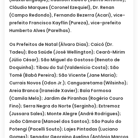
Cláudio Marques (Coronel Ezequiel), Dr. Renan
(Campo Redondo), Fernando Bezerra (Acari), vice-
prefeito Francisco Kayflin (Pureza), vice-prefeito
Humberto Alves (Parelhas).
Os Prefeitos de Natal (Álvaro Dias); Caicó (Dr.
Tadeu); Boa Saúde (José Wellington); Ceará-Mirim
(Júlio César); São Miguel do Gostoso (Renato de
Doquinha); Tibau do Sul (Valdenício Costa); São
Tomé (Babá Pereira); São Vicente (Jane Maria);
Currais Novos (Odon Jr.); Canguaretama (Wilsinho);
Areia Branca (Iraneide Xavier); Baía Formosa
(Camila Melo); Jardim de Piranhas (Rogério Couro
Fino); Serra Negra do Norte (Serginho); Extremoz
(Jussara Sales); Monte Alegre (André Rodrigues);
João Câmara (Manoel dos Santos); São Paulo do
Potengi (Pacelli Souto); Lajes Pintadas (Luciano
Gomes); Senador Georgino Avelino (Antônio Marcos