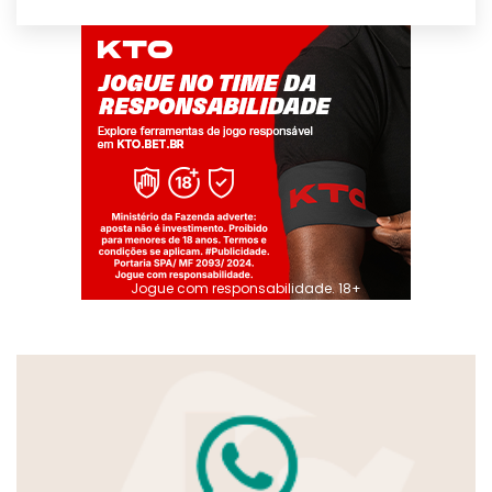
Jogue com responsabilidade. 18+