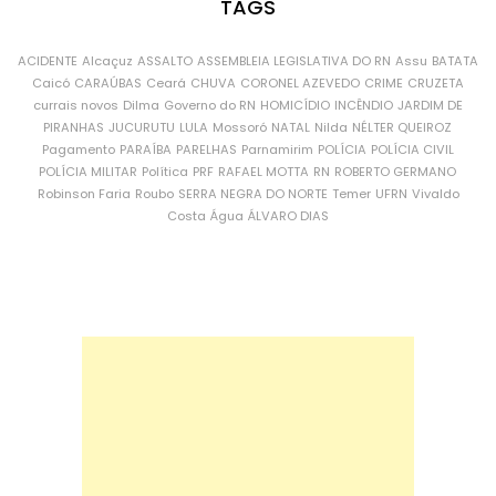
TAGS
ACIDENTE
Alcaçuz
ASSALTO
ASSEMBLEIA LEGISLATIVA DO RN
Assu
BATATA
Caicó
CARAÚBAS
Ceará
CHUVA
CORONEL AZEVEDO
CRIME
CRUZETA
currais novos
Dilma
Governo do RN
HOMICÍDIO
INCÊNDIO
JARDIM DE
PIRANHAS
JUCURUTU
LULA
Mossoró
NATAL
Nilda
NÉLTER QUEIROZ
Pagamento
PARAÍBA
PARELHAS
Parnamirim
POLÍCIA
POLÍCIA CIVIL
POLÍCIA MILITAR
Política
PRF
RAFAEL MOTTA
RN
ROBERTO GERMANO
Robinson Faria
Roubo
SERRA NEGRA DO NORTE
Temer
UFRN
Vivaldo
Costa
Água
ÁLVARO DIAS