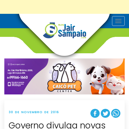
T
o
g
g
l
e
n
a
v
i
g
a
t
i
o
n
30 DE NOVEMBRO DE 2016
Governo divulga novas