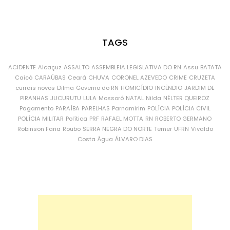
TAGS
ACIDENTE
Alcaçuz
ASSALTO
ASSEMBLEIA LEGISLATIVA DO RN
Assu
BATATA
Caicó
CARAÚBAS
Ceará
CHUVA
CORONEL AZEVEDO
CRIME
CRUZETA
currais novos
Dilma
Governo do RN
HOMICÍDIO
INCÊNDIO
JARDIM DE
PIRANHAS
JUCURUTU
LULA
Mossoró
NATAL
Nilda
NÉLTER QUEIROZ
Pagamento
PARAÍBA
PARELHAS
Parnamirim
POLÍCIA
POLÍCIA CIVIL
POLÍCIA MILITAR
Política
PRF
RAFAEL MOTTA
RN
ROBERTO GERMANO
Robinson Faria
Roubo
SERRA NEGRA DO NORTE
Temer
UFRN
Vivaldo
Costa
Água
ÁLVARO DIAS