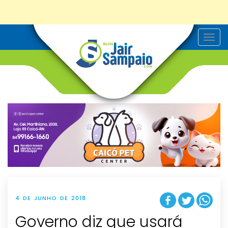
T
o
g
g
l
e
n
a
v
i
g
a
t
i
o
n
4 DE JUNHO DE 2018
Governo diz que usará