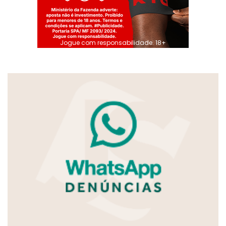
Jogue com responsabilidade. 18+