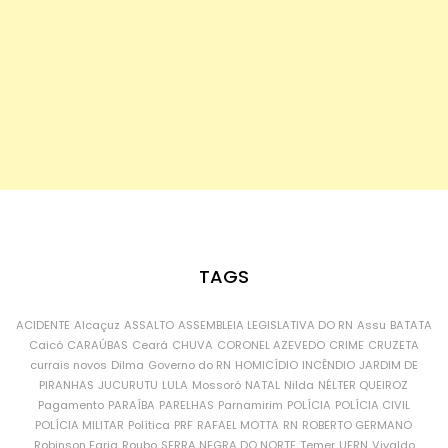
TAGS
ACIDENTE
Alcaçuz
ASSALTO
ASSEMBLEIA LEGISLATIVA DO RN
Assu
BATATA
Caicó
CARAÚBAS
Ceará
CHUVA
CORONEL AZEVEDO
CRIME
CRUZETA
currais novos
Dilma
Governo do RN
HOMICÍDIO
INCÊNDIO
JARDIM DE
PIRANHAS
JUCURUTU
LULA
Mossoró
NATAL
Nilda
NÉLTER QUEIROZ
Pagamento
PARAÍBA
PARELHAS
Parnamirim
POLÍCIA
POLÍCIA CIVIL
POLÍCIA MILITAR
Política
PRF
RAFAEL MOTTA
RN
ROBERTO GERMANO
Robinson Faria
Roubo
SERRA NEGRA DO NORTE
Temer
UFRN
Vivaldo