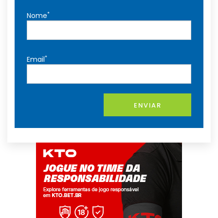
*
Nome
*
Email
ENVIAR