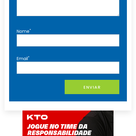
*
Nome
*
Email
ENVIAR