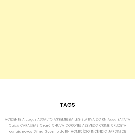
TAGS
ACIDENTE
Alcaçuz
ASSALTO
ASSEMBLEIA LEGISLATIVA DO RN
Assu
BATATA
Caicó
CARAÚBAS
Ceará
CHUVA
CORONEL AZEVEDO
CRIME
CRUZETA
currais novos
Dilma
Governo do RN
HOMICÍDIO
INCÊNDIO
JARDIM DE