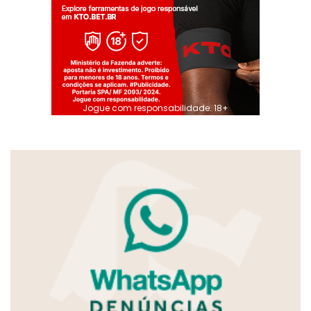
Jogue com responsabilidade. 18+