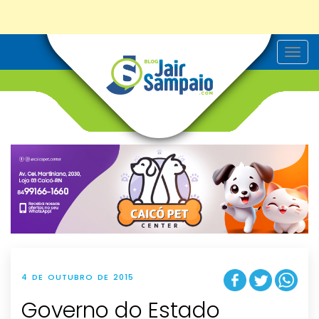
T
o
g
g
l
e
n
a
v
i
g
a
t
i
o
n
4 DE OUTUBRO DE 2015
Governo do Estado