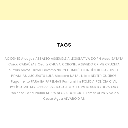
TAGS
ACIDENTE
Alcaçuz
ASSALTO
ASSEMBLEIA LEGISLATIVA DO RN
Assu
BATATA
Caicó
CARAÚBAS
Ceará
CHUVA
CORONEL AZEVEDO
CRIME
CRUZETA
currais novos
Dilma
Governo do RN
HOMICÍDIO
INCÊNDIO
JARDIM DE
PIRANHAS
JUCURUTU
LULA
Mossoró
NATAL
Nilda
NÉLTER QUEIROZ
Pagamento
PARAÍBA
PARELHAS
Parnamirim
POLÍCIA
POLÍCIA CIVIL
POLÍCIA MILITAR
Política
PRF
RAFAEL MOTTA
RN
ROBERTO GERMANO
Robinson Faria
Roubo
SERRA NEGRA DO NORTE
Temer
UFRN
Vivaldo
Costa
Água
ÁLVARO DIAS