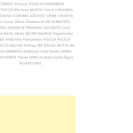
CIDENTE
Alcaçuz
ASSALTO
ASSEMBLEIA
ATIVA DO RN
Assu
BATATA
Caicó
CARAÚBAS
CHUVA
CORONEL AZEVEDO
CRIME
CRUZETA
is novos
Dilma
Governo do RN
HOMICÍDIO
NDIO
JARDIM DE PIRANHAS
JUCURUTU
LULA
ró
NATAL
Nilda
NÉLTER QUEIROZ
Pagamento
ÍBA
PARELHAS
Parnamirim
POLÍCIA
POLÍCIA
LÍCIA MILITAR
Política
PRF
RAFAEL MOTTA
RN
RTO GERMANO
Robinson Faria
Roubo
SERRA
DO NORTE
Temer
UFRN
Vivaldo Costa
Água
ÁLVARO DIAS