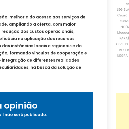
A
LEGISL
Ceará
são: melhoria do acesso aos serviços de
curra
de, ampliando a oferta, com maior
INCÊ
; redução dos custos operacionais,
Mosso
 eficácia na aplicação dos recursos
PARA
CIVIL
PO
 das instâncias locais e regionais e do
ROBE
ção, formando vínculos de cooperação e
NEGRA 
 integração de diferentes realidades
eculiaridades, na busca da solução de
a opinião
il não será publicado.