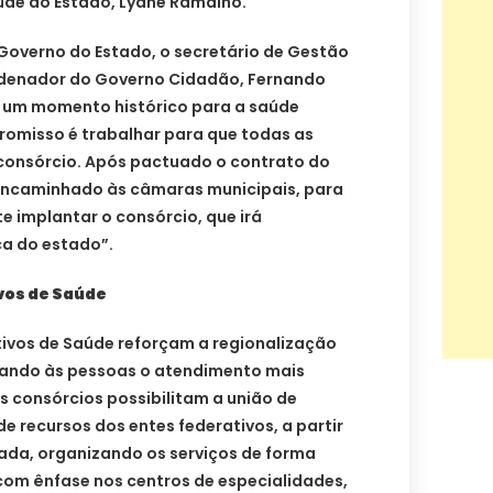
úde do Estado, Lyane Ramalho.
overno do Estado, o secretário de Gestão
rdenador do Governo Cidadão, Fernando
oi um momento histórico para a saúde
romisso é trabalhar para que todas as
 consórcio. Após pactuado o contrato do
encaminhado às câmaras municipais, para
 implantar o consórcio, que irá
ca do estado”.
vos de Saúde
tivos de Saúde reforçam a regionalização
rtando às pessoas o atendimento mais
 consórcios possibilitam a união de
e recursos dos entes federativos, a partir
da, organizando os serviços de forma
com ênfase nos centros de especialidades,