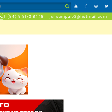
(84) 9 8173 8448
jairsampaio2@hotmail.com