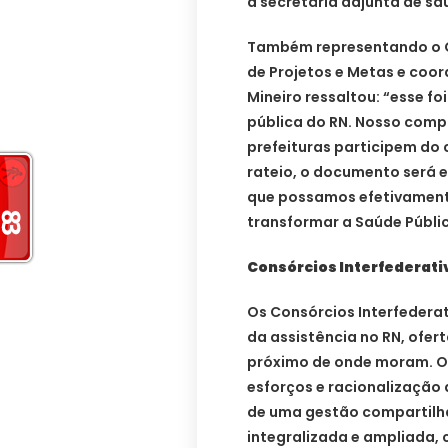
a secretária adjunta de sa
Também representando o G
de Projetos e Metas e coo
Mineiro ressaltou: “esse f
pública do RN. Nosso comp
prefeituras participem do
rateio, o documento será 
que possamos efetivamente
transformar a Saúde Públi
Consórcios Interfederati
Os Consórcios Interfedera
da assistência no RN, ofe
próximo de onde moram. Os
esforços e racionalização d
de uma gestão compartilha
integralizada e ampliada, 