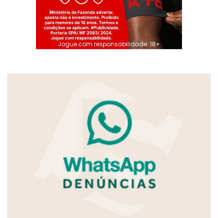
Jogue com responsabilidade. 18+