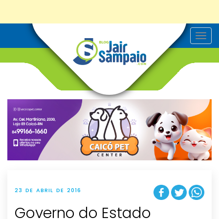
T
o
g
g
l
e
n
a
v
i
g
a
t
i
o
n
23 DE ABRIL DE 2016
Governo do Estado