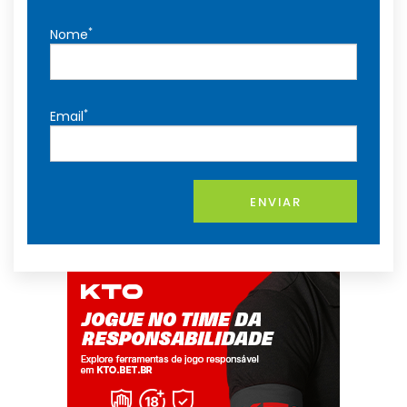
*
Nome
*
Email
ENVIAR