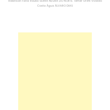
Robinson Faria
Roubo
SERRA NEGRA DO NORTE
Temer
UFRN
Vivaldo
Costa
Água
ÁLVARO DIAS