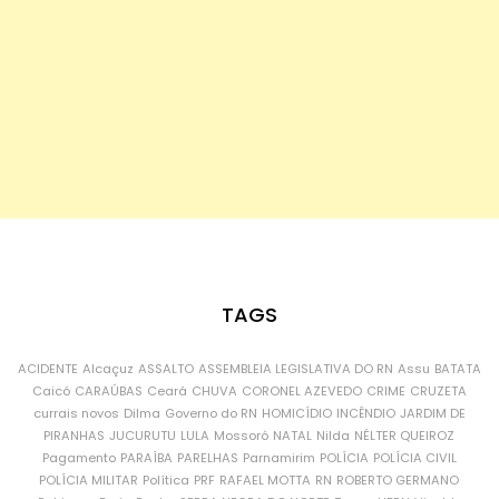
TAGS
ACIDENTE
Alcaçuz
ASSALTO
ASSEMBLEIA LEGISLATIVA DO RN
Assu
BATATA
Caicó
CARAÚBAS
Ceará
CHUVA
CORONEL AZEVEDO
CRIME
CRUZETA
currais novos
Dilma
Governo do RN
HOMICÍDIO
INCÊNDIO
JARDIM DE
PIRANHAS
JUCURUTU
LULA
Mossoró
NATAL
Nilda
NÉLTER QUEIROZ
Pagamento
PARAÍBA
PARELHAS
Parnamirim
POLÍCIA
POLÍCIA CIVIL
POLÍCIA MILITAR
Política
PRF
RAFAEL MOTTA
RN
ROBERTO GERMANO