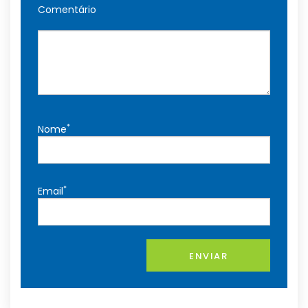
Comentário
*
Nome
*
Email
ENVIAR