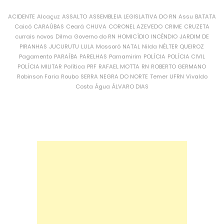
ACIDENTE
Alcaçuz
ASSALTO
ASSEMBLEIA LEGISLATIVA DO RN
Assu
BATATA
Caicó
CARAÚBAS
Ceará
CHUVA
CORONEL AZEVEDO
CRIME
CRUZETA
currais novos
Dilma
Governo do RN
HOMICÍDIO
INCÊNDIO
JARDIM DE
PIRANHAS
JUCURUTU
LULA
Mossoró
NATAL
Nilda
NÉLTER QUEIROZ
Pagamento
PARAÍBA
PARELHAS
Parnamirim
POLÍCIA
POLÍCIA CIVIL
POLÍCIA MILITAR
Política
PRF
RAFAEL MOTTA
RN
ROBERTO GERMANO
Robinson Faria
Roubo
SERRA NEGRA DO NORTE
Temer
UFRN
Vivaldo
Costa
Água
ÁLVARO DIAS