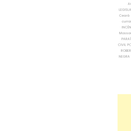
A
LEGISL
Ceará
curra
INCÊ
Mosso
PARA
CIVIL
PO
ROBE
NEGRA 