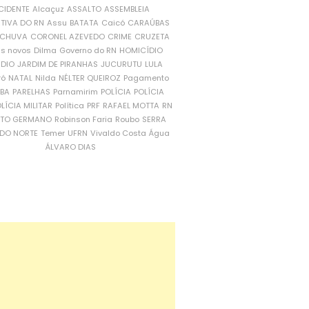
CIDENTE
Alcaçuz
ASSALTO
ASSEMBLEIA
ATIVA DO RN
Assu
BATATA
Caicó
CARAÚBAS
CHUVA
CORONEL AZEVEDO
CRIME
CRUZETA
is novos
Dilma
Governo do RN
HOMICÍDIO
NDIO
JARDIM DE PIRANHAS
JUCURUTU
LULA
ró
NATAL
Nilda
NÉLTER QUEIROZ
Pagamento
ÍBA
PARELHAS
Parnamirim
POLÍCIA
POLÍCIA
LÍCIA MILITAR
Política
PRF
RAFAEL MOTTA
RN
RTO GERMANO
Robinson Faria
Roubo
SERRA
DO NORTE
Temer
UFRN
Vivaldo Costa
Água
ÁLVARO DIAS