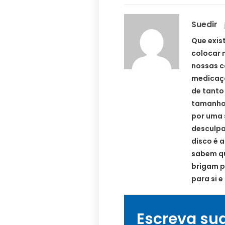
Suedir
Que exis
colocar 
nossas c
medicaçõ
de tanto
tamanho 
por uma 
desculpa
disco é a
sabem qu
brigam p
para si 
Escreva su