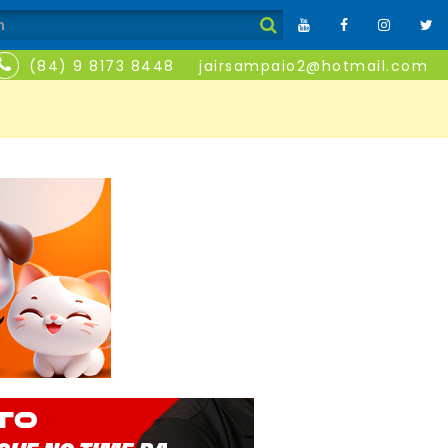
(84) 9 8173 8448
jairsampaio2@hotmail.com