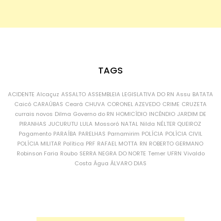
TAGS
ACIDENTE
Alcaçuz
ASSALTO
ASSEMBLEIA LEGISLATIVA DO RN
Assu
BATATA
Caicó
CARAÚBAS
Ceará
CHUVA
CORONEL AZEVEDO
CRIME
CRUZETA
currais novos
Dilma
Governo do RN
HOMICÍDIO
INCÊNDIO
JARDIM DE
PIRANHAS
JUCURUTU
LULA
Mossoró
NATAL
Nilda
NÉLTER QUEIROZ
Pagamento
PARAÍBA
PARELHAS
Parnamirim
POLÍCIA
POLÍCIA CIVIL
POLÍCIA MILITAR
Política
PRF
RAFAEL MOTTA
RN
ROBERTO GERMANO
Robinson Faria
Roubo
SERRA NEGRA DO NORTE
Temer
UFRN
Vivaldo
Costa
Água
ÁLVARO DIAS