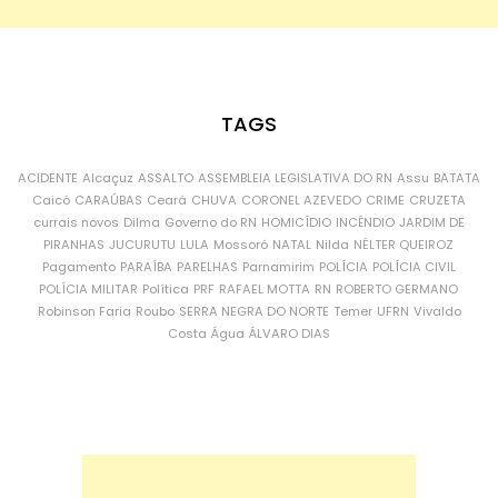
TAGS
ACIDENTE
Alcaçuz
ASSALTO
ASSEMBLEIA LEGISLATIVA DO RN
Assu
BATATA
Caicó
CARAÚBAS
Ceará
CHUVA
CORONEL AZEVEDO
CRIME
CRUZETA
currais novos
Dilma
Governo do RN
HOMICÍDIO
INCÊNDIO
JARDIM DE
PIRANHAS
JUCURUTU
LULA
Mossoró
NATAL
Nilda
NÉLTER QUEIROZ
Pagamento
PARAÍBA
PARELHAS
Parnamirim
POLÍCIA
POLÍCIA CIVIL
POLÍCIA MILITAR
Política
PRF
RAFAEL MOTTA
RN
ROBERTO GERMANO
Robinson Faria
Roubo
SERRA NEGRA DO NORTE
Temer
UFRN
Vivaldo
Costa
Água
ÁLVARO DIAS