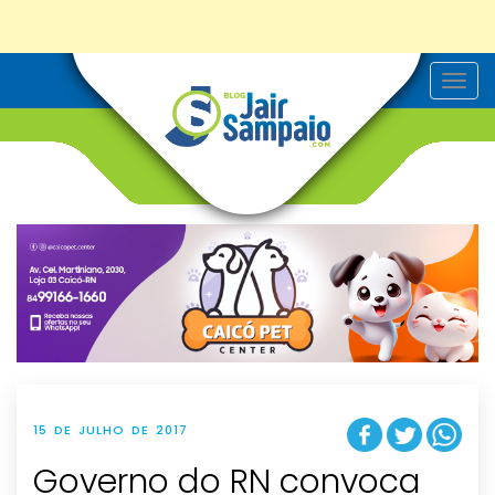
T
o
g
g
l
e
n
a
v
i
g
a
t
i
o
n
15 DE JULHO DE 2017
Governo do RN convoca